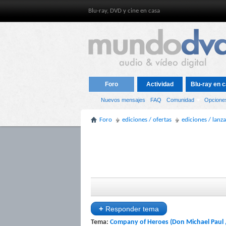
Blu-ray, DVD y cine en casa
Foro
Actividad
Blu-ray en c
Nuevos mensajes
FAQ
Comunidad
Opcione
Foro
ediciones / ofertas
ediciones / lanz
+
Responder tema
Tema:
Company of Heroes (Don Michael Paul 