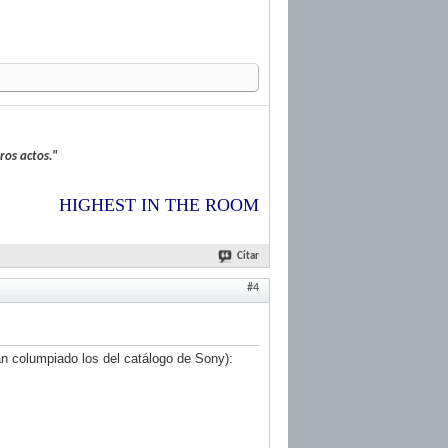
ros actos
."
HIGHEST IN THE ROOM
Citar
#4
an columpiado los del catálogo de Sony):