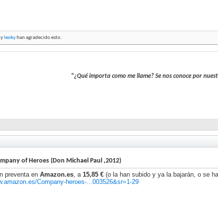
y
leoky
han agradecido esto.
"¿Qué importa como me llame? Se nos conoce por nuest
mpany of Heroes (Don Michael Paul ,2012)
en preventa en
Amazon.es
, a
15,85 €
(o la han subido y ya la bajarán, o se h
ww.amazon.es/Company-heroes-...003526&sr=1-29