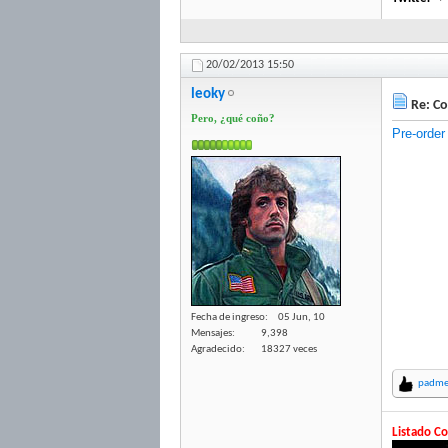
20/02/2013
15:50
leoky
Re: Co
Pero, ¿qué coño?
Pre-order
Fecha de ingreso
05 Jun, 10
Mensajes
9,398
Agradecido
18327 veces
padme
Listado Co