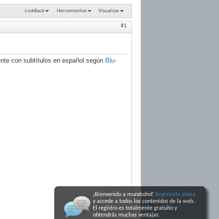
LinkBack
Herramientas
Visualizar
#1
nte con subtítulos en español según
Blu-
¡Bienvenido a mundodvd!
Regístrate ahora
y accede a todos los contenidos de la web.
El registro
es totalmente gratuito y
obtendrás muchas ventajas
.