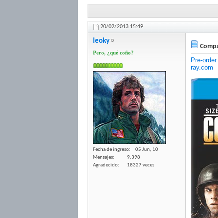
20/02/2013
15:49
leoky
Compan
Pero, ¿qué coño?
Pre-order
ray.com
Fecha de ingreso
05 Jun, 10
Mensajes
9,398
Agradecido
18327 veces