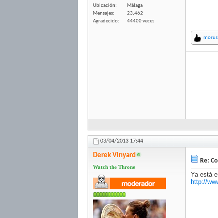
Ubicación
Málaga
Mensajes
23,462
Agradecido
44400 veces
morus
03/04/2013
17:44
Derek Vinyard
Re: Co
Watch the Throne
Ya está 
http://w