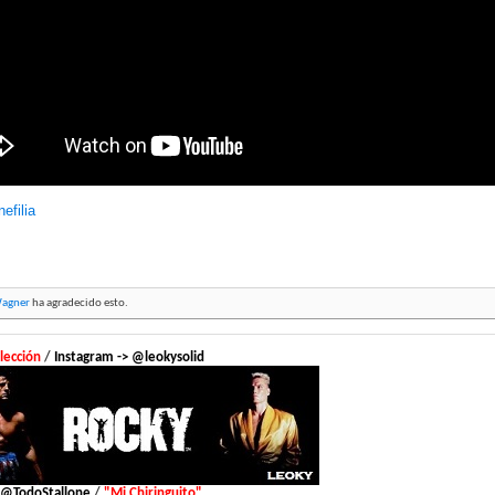
nefilia
Wagner
ha agradecido esto.
lección
/
Instagram -> @leokysolid
> @TodoStallone
/
"Mi Chiringuito"