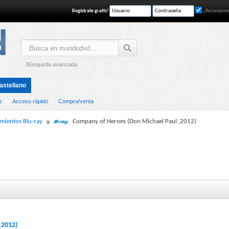
Regístrate gratis!
¿Recordarm
Búsqueda avanzada
astellano
s
Acceso rápido
Compra/venta
amientos Blu-ray
Company of Heroes (Don Michael Paul ,2012)
,2012)