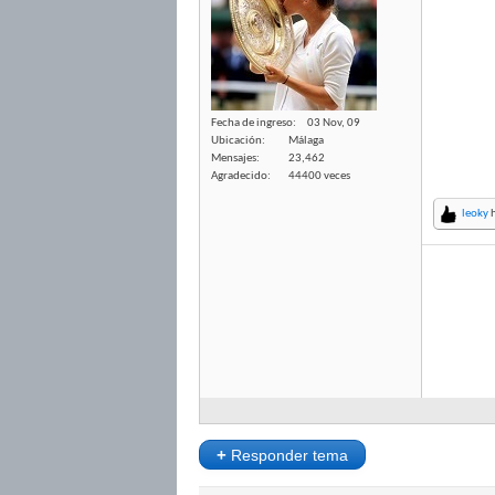
Fecha de ingreso
03 Nov, 09
Ubicación
Málaga
Mensajes
23,462
Agradecido
44400 veces
leoky
h
+
Responder tema