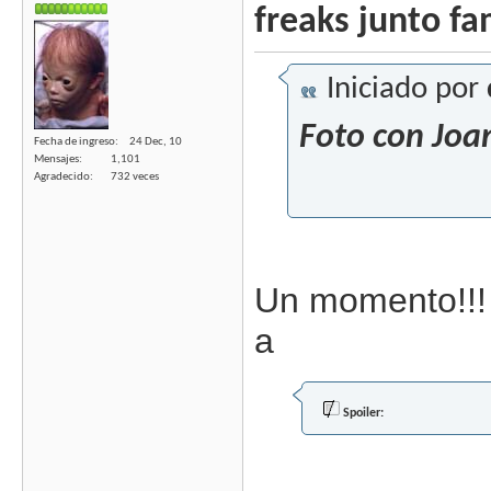
freaks junto fa
Iniciado por
Foto con Joan 
Fecha de ingreso
24 Dec, 10
Mensajes
1,101
Agradecido
732 veces
Un momento!!!
a
Spoiler: