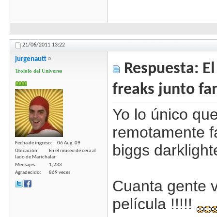
21/06/2011
13:22
jurgenautt
Respuesta: El 
Trololo del Universo
freaks junto fa
Yo lo único que
remotamente fa
Fecha de ingreso
06 Aug, 09
biggs darklight
Ubicación
En el museo de cera al
lado de Marichalar
Mensajes
1,233
Agradecido
869 veces
Cuanta gente v
película !!!!!