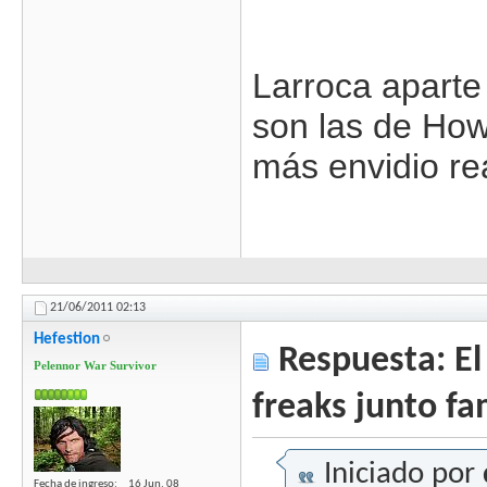
Larroca aparte
son las de How
más envidio re
21/06/2011
02:13
Hefestion
Respuesta: El 
Pelennor War Survivor
freaks junto fa
Iniciado por
Fecha de ingreso
16 Jun, 08