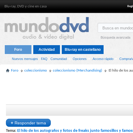
Blu-ray, DVD y cine en casa
Regí
Búsqueda avanzada
Foro
Actividad
Blu-ray en castellano
Nuevos mensajes
FAQ
Comunidad
Opciones
Acceso rápido
Compra/v
Foro
coleccionismo
coleccionismo (Merchandising)
El hilo de los 
+
Responder tema
Tema:
El hilo de los autografos y fotos de freaks junto famosillos y famo