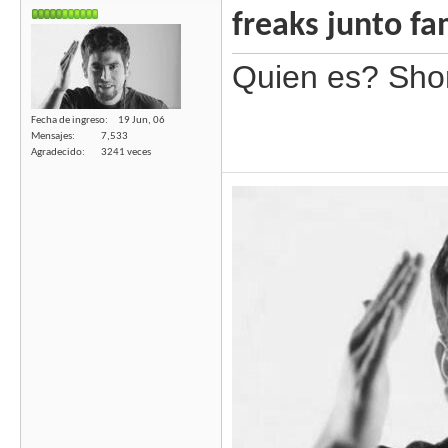
freaks junto fa
Quien es? Sho
Fecha de ingreso
19 Jun, 06
Mensajes
7,533
Agradecido
3241 veces