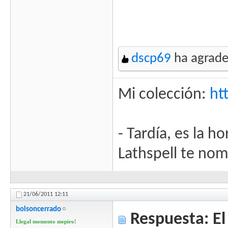
dscp69
ha agrade
Mi colección:
ht
- Tardía, es la h
Lathspell te no
21/06/2011
12:11
bolsoncerrado
Respuesta: El 
Llegal momento mepiro!