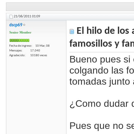
21/06/2011
01:09
dscp69
El hilo de los
Senior Member
famosillos y f
Fecha de ingreso
10 Mar, 08
Mensajes
17,040
Agradecido
10180 veces
Bueno pues si 
colgando las fo
tomadas junto a
¿Como dudar de
Pues que no se