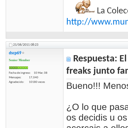
La Colec
http://www.mund
21/06/2011
08:23
dscp69
Respuesta: El 
Senior Member
freaks junto fa
Fecha de ingreso
10 Mar, 08
Mensajes
17,040
Agradecido
10180 veces
Bueno!!! Menos
¿O lo que pasa
os decidis u o