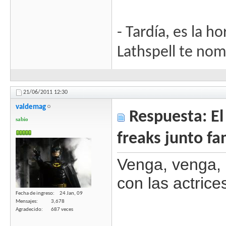
- Tardía, es la h
Lathspell te no
21/06/2011
12:30
valdemag
Respuesta: El 
sabio
freaks junto fa
Venga, venga, 
con las actric
Fecha de ingreso
24 Jan, 09
Mensajes
3,678
Agradecido
687 veces