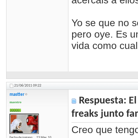
acercais a ell
Yo se que no s
pero oye. Es u
vida como cualq
21/06/2011
09:22
mastter
Respuesta: El 
maestro
freaks junto fa
Creo que tengo 
Fecha de ingreso
23 May, 10