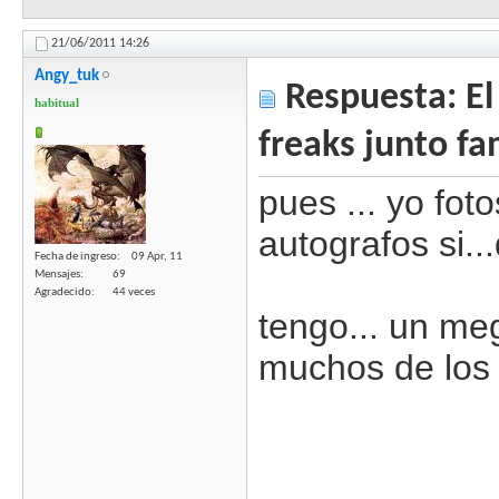
21/06/2011
14:26
Angy_tuk
Respuesta: El 
habitual
freaks junto fa
pues ... yo fo
autografos si..
Fecha de ingreso
09 Apr, 11
Mensajes
69
Agradecido
44 veces
tengo... un me
muchos de los a