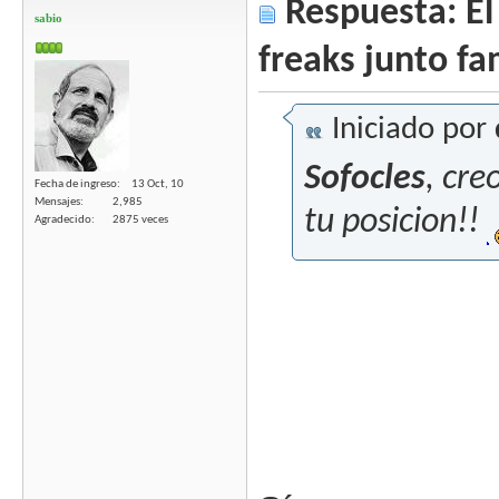
Respuesta: El 
sabio
freaks junto fa
Iniciado por
Sofocles
, cre
Fecha de ingreso
13 Oct, 10
Mensajes
2,985
tu posicion!!
Agradecido
2875 veces