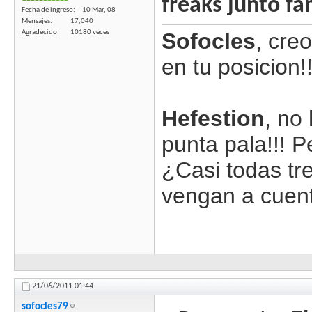
freaks junto fa
Fecha de ingreso
10 Mar, 08
Mensajes
17,040
Agradecido
10180 veces
Sofocles
, cre
en tu posicion!
Hefestion
, no
punta pala!!! P
¿Casi todas tr
vengan a cuent
21/06/2011
01:44
sofocles79