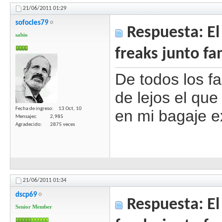
21/06/2011
01:29
sofocles79
Respuesta: El 
sabio
freaks junto fa
De todos los 
de lejos el qu
Fecha de ingreso
13 Oct, 10
en mi bagaje ex
Mensajes
2,985
Agradecido
2875 veces
21/06/2011
01:34
dscp69
Respuesta: El 
Senior Member