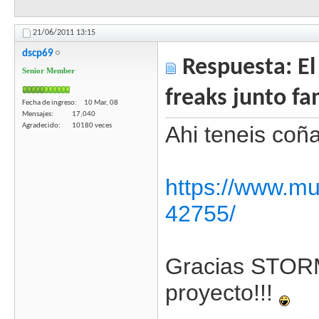
21/06/2011
13:15
dscp69
Respuesta: El 
Senior Member
freaks junto fa
Fecha de ingreso
10 Mar, 08
Mensajes
17,040
Agradecido
10180 veces
Ahi teneis coñ
https://www.mu
42755/
Gracias STORM!
proyecto!!!