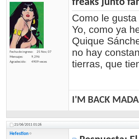
freaks junto fa
Como le gusta 
Yo, como ya he 
Quique Sánches
no hay constan
Fecha de ingreso
25 Nov, 07
Mensajes
9,296
tierras, que tie
Agradecido
4909 veces
I'M BACK MAD
21/06/2011
01:26
Hefestion