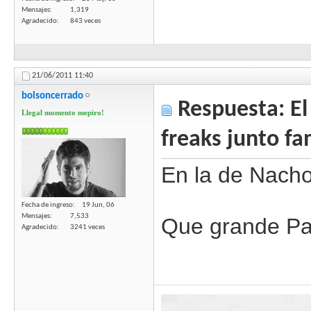
Mensajes
1,319
Agradecido
843 veces
21/06/2011
11:40
bolsoncerrado
Respuesta: El 
Llegal momento mepiro!
freaks junto fa
En la de Nacho
Fecha de ingreso
19 Jun, 06
Mensajes
7,533
Que grande Pa
Agradecido
3241 veces