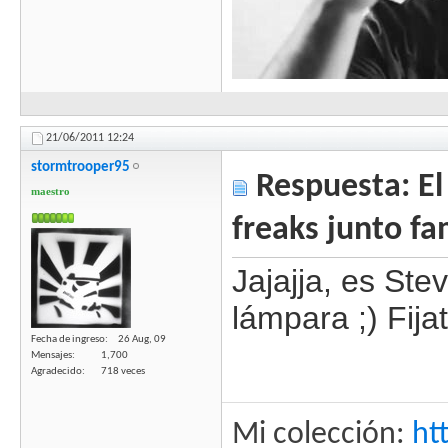
21/06/2011
12:24
stormtrooper95
Respuesta: El 
maestro
freaks junto fa
Jajajja, es Ste
lámpara ;) Fija
Fecha de ingreso
26 Aug, 09
Mensajes
1,700
Agradecido
718 veces
Mi colección:
ht