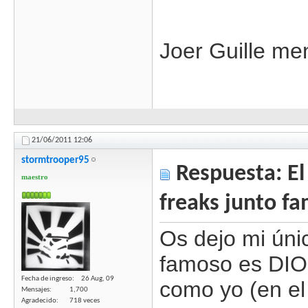
Joer Guille me
21/06/2011
12:06
stormtrooper95
Respuesta: El 
maestro
freaks junto fa
Os dejo mi úni
famoso es DIO
Fecha de ingreso
26 Aug, 09
como yo (en e
Mensajes
1,700
Agradecido
718 veces