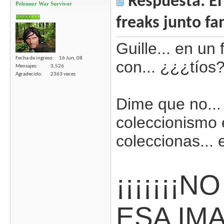
Respuesta: El 
Pelennor War Survivor
freaks junto fa
Guille... en un 
Fecha de ingreso
16 Jun, 08
con... ¿¿¿tíos
Mensajes
3,526
Agradecido
2363 veces
Dime que no...
coleccionismo 
coleccionas... e
¡¡¡¡¡¡¡
ESA IM