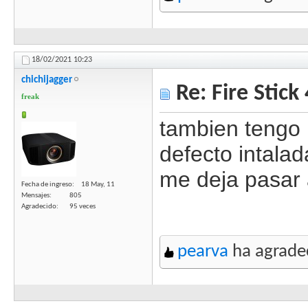
18/02/2021
10:23
chichijagger
Re: Fire Stick
freak
tambien tengo 
defecto intalad
me deja pasar
Fecha de ingreso
18 May, 11
Mensajes
805
Agradecido
95 veces
pearva
ha agradec