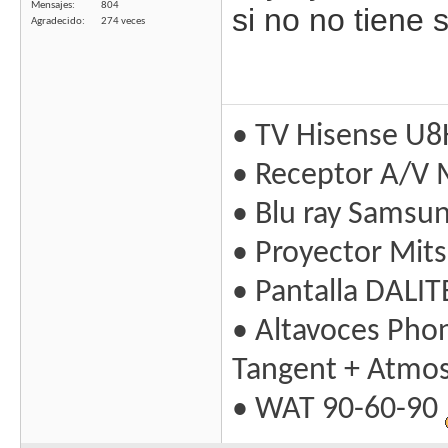
Mensajes
804
si no no tiene s
Agradecido
274 veces
• TV Hisense U8
• Receptor A/V 
• Blu ray Samsu
• Proyector Mit
• Pantalla DALIT
• Altavoces Pho
Tangent + Atmo
• WAT 90-60-90