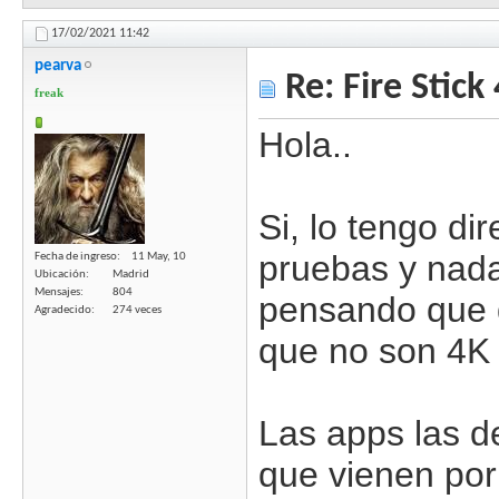
17/02/2021
11:42
pearva
Re: Fire Stick
freak
Hola..
Si, lo tengo di
pruebas y nada
Fecha de ingreso
11 May, 10
Ubicación
Madrid
Mensajes
804
pensando que q
Agradecido
274 veces
que no son 4K
Las apps las d
que vienen por