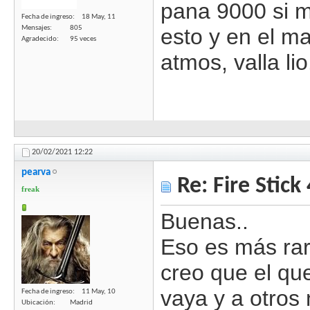
pana 9000 si m
Fecha de ingreso
18 May, 11
Mensajes
805
esto y en el m
Agradecido
95 veces
atmos, valla li
20/02/2021
12:22
pearva
Re: Fire Stick
freak
Buenas..
Eso es más rar
creo que el que
vaya y a otros 
Fecha de ingreso
11 May, 10
Ubicación
Madrid