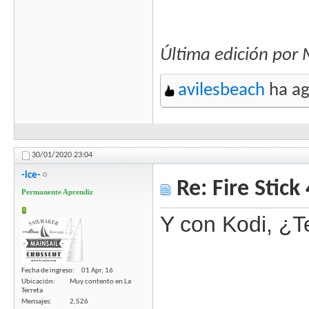
Última edición por
avilesbeach
ha ag
30/01/2020
23:04
-ice-
Re: Fire Stick
Permanente Aprendiz
Y con Kodi, ¿T
Fecha de ingreso
01 Apr, 16
Ubicación
Muy contento en La
Terreta
Mensajes
2,526