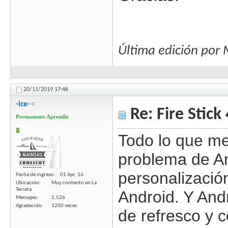
Última edición por
20/11/2019
17:46
-ice-
Re: Fire Stick
Permanente Aprendiz
Todo lo que me
problema de An
personalizació
Fecha de ingreso
01 Apr, 16
Ubicación
Muy contento en La
Terreta
Android. Y And
Mensajes
2,526
Agradecido
1200 veces
de refresco y c