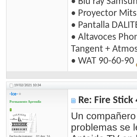
• Blu ray Samsu
• Proyector Mit
• Pantalla DALIT
• Altavoces Pho
Tangent + Atmo
• WAT 90-60-90
19/02/2021
10:34
-ice-
Re: Fire Stick
Permanente Aprendiz
Un compañero
problemas se l
Fecha de ingreso
01 Apr, 16