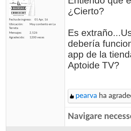
Entiendo que el
¿Cierto?
Fecha de ingreso
01 Apr, 16
Ubicación
Muy contento en La
Terreta
Es extraño...U
Mensajes
2,526
Agradecido
1200 veces
debería funcio
app de la tien
Aptoide TV?
pearva
ha agradec
Navigare necess