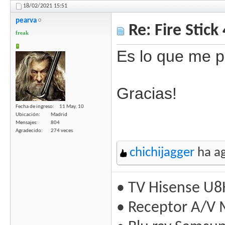
18/02/2021
15:51
pearva
Re: Fire Stick
freak
Es lo que me p
Gracias!
Fecha de ingreso
11 May, 10
Ubicación
Madrid
Mensajes
804
Agradecido
274 veces
chichijagger
ha ag
• TV Hisense U8
• Receptor A/V 