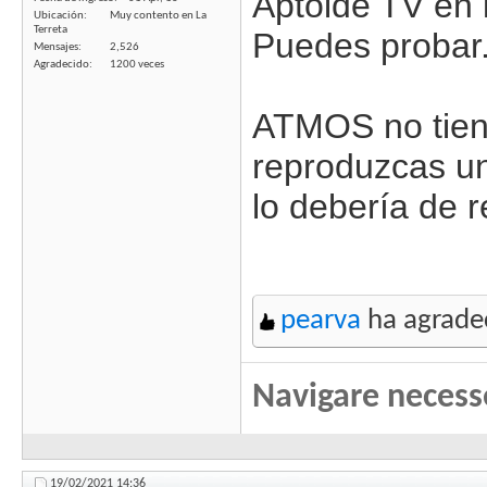
Aptoide TV en 
Ubicación
Muy contento en La
Terreta
Puedes probar
Mensajes
2,526
Agradecido
1200 veces
ATMOS no tien
reproduzcas un
lo debería de 
pearva
ha agradec
Navigare necess
19/02/2021
14:36