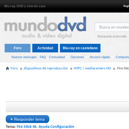
Blu-ray, DVD y cine en casa
Regí
Búsqueda avanzada
Foro
Actividad
Blu-ray en castellano
Nuevos mensajes
FAQ
Comunidad
Opciones
Acceso rápido
Compra/v
Foro
dispositivos de reproducción
HTPC / mediacenters HD
Fire St
+
Responder tema
Tema:
Fire Stick 4k. Ayuda Configuración