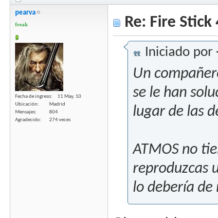
pearva
Re: Fire Stick
freak
Iniciado por
Un compañer
se le han sol
Fecha de ingreso
11 May, 10
Ubicación
Madrid
lugar de las 
Mensajes
804
Agradecido
274 veces
ATMOS no tie
reproduzcas u
lo debería de