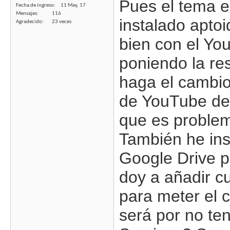
Pues el tema e
Fecha de ingreso
11 May, 17
Mensajes
116
instalado apto
Agradecido
23 veces
bien con el You
poniendo la re
haga el cambio
de YouTube de 
que es problema
También he ins
Google Drive p
doy a añadir c
para meter el c
será por no ten