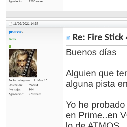
Agradecido
1200 veces
16/02/2021
14:35
pearva
Re: Fire Stick
freak
Buenos días
Alguien que te
alguna pista 
Fecha de ingreso
11 May, 10
Ubicación
Madrid
Mensajes
804
Agradecido
274 veces
Yo he probado 
en Prime..en V
lo de ATMOS..