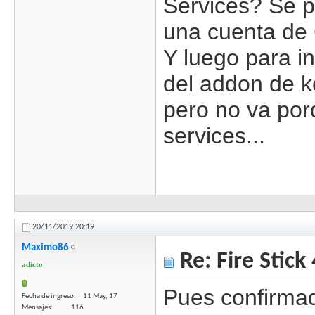
Services? Se p
una cuenta de 
Y luego para i
del addon de k
pero no va por
services...
20/11/2019
20:19
Maximo86
Re: Fire Stick
adicto
Pues confirmad
Fecha de ingreso
11 May, 17
Mensajes
116