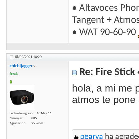
• Altavoces Pho
Tangent + Atmo
• WAT 90-60-90
18/02/2021
10:20
chichijagger
Re: Fire Stick
freak
hola, a mi me 
atmos te pone s
Fecha de ingreso
18 May, 11
Mensajes
805
Agradecido
95 veces
pearva
ha agradec