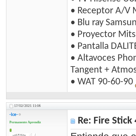
• Receptor A/V 
• Blu ray Samsu
• Proyector Mit
• Pantalla DALIT
• Altavoces Pho
Tangent + Atmo
• WAT 90-60-90
17/02/2021
11:06
-ice-
Re: Fire Stick
Permanente Aprendiz