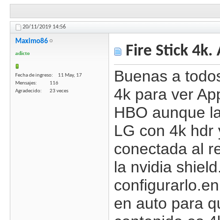
20/11/2019
14:56
Maximo86
Fire Stick 4k.
adicto
Buenas a todos
Fecha de ingreso
11 May, 17
Mensajes
116
4k para ver Ap
Agradecido
23 veces
HBO aunque las
LG con 4k hdr y
conectada al r
la nvidia shiel
configurarlo.en
en auto para qu