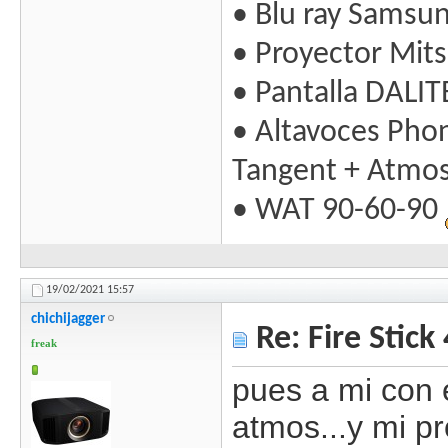
• Blu ray Samsu
• Proyector Mit
• Pantalla DALIT
• Altavoces Pho
Tangent + Atmo
• WAT 90-60-90
19/02/2021
15:57
chichijagger
Re: Fire Stick
freak
pues a mi con 
atmos...y mi pr