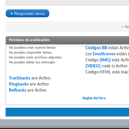
+
Responder tema
«
Te
Permisos de publicación
No puedes
crear nuevos temas
Códigos BB
están
Acti
No puedes
responder temas
Los
Emoticonos
están
No puedes
subir archivos adjuntos
Código
[IMG]
está
Acti
No puedes
editar tus mensajes
[VIDEO]
code is
Activo
Código HTML está
Inac
Trackbacks
are
Activo
Pingbacks
are
Activo
Refbacks
are
Activo
Reglas del foro