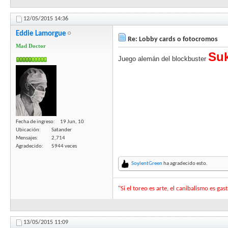
12/05/2015
14:36
Eddie Lamorgue
Re: Lobby cards o fotocromos
Mad Doctor
Su
Juego alemán del blockbuster
Fecha de ingreso
19 Jun, 10
Ubicación
Satander
Mensajes
2,714
Agradecido
5944 veces
SoylentGreen
ha agradecido esto.
"Si el toreo es arte, el canibalismo es ga
13/05/2015
11:09