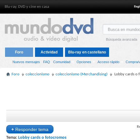
Blu-ray, DVD y cine en casa
Regí
Búsqueda avanzada
Foro
Actividad
Blu-ray en castellano
Nuevos mensajes
FAQ
Comunidad
Opciones
Acceso rápido
Compra/v
Foro
coleccionismo
coleccionismo (Merchandising)
Lobby cards o 
R
+
Responder tema
Tema:
Lobby cards o fotocromos