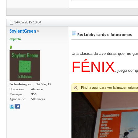
14/05/2015
13:04
SoylentGreen
Re: Lobby cards o fotocromos
experto
Una clásica de aventuras que me g
FÉNIX
, juego comp
Fecha de ingreso
26 Mar, 15
Ubicación
Alicante
Mensajes
356
Agradecido
508 veces