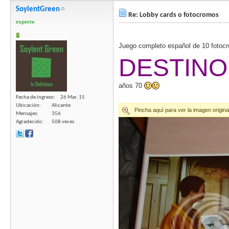
SoylentGreen
Re: Lobby cards o fotocromos
experto
Juego completo español de 10 foto
DESTINO
años 70
Fecha de ingreso
26 Mar, 15
Ubicación
Alicante
Mensajes
356
Agradecido
508 veces