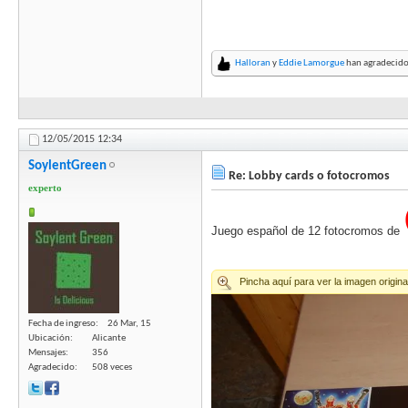
Halloran
y
Eddie Lamorgue
han agradecido
12/05/2015
12:34
SoylentGreen
Re: Lobby cards o fotocromos
experto
Juego español de 12 fotocromos de
Fecha de ingreso
26 Mar, 15
Ubicación
Alicante
Mensajes
356
Agradecido
508 veces