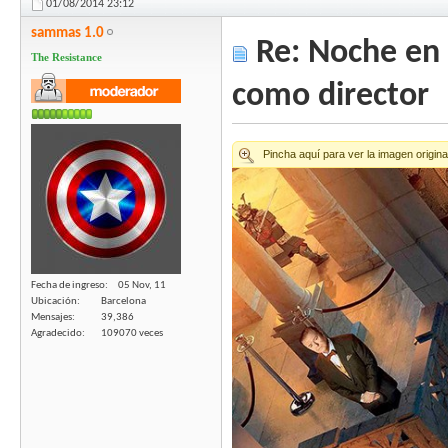
01/08/2014
23:12
sammas 1.0
Re: Noche en 
The Resistance
como director
Fecha de ingreso
05 Nov, 11
Ubicación
Barcelona
Mensajes
39,386
Agradecido
109070 veces