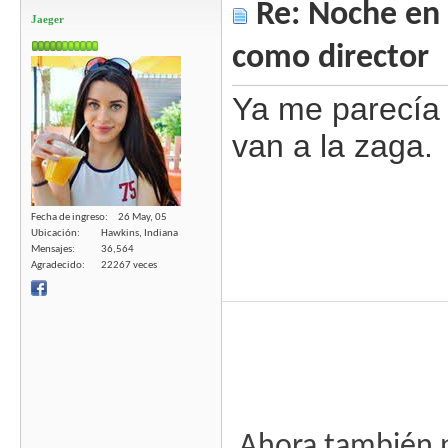
Re: Noche en 
Jaeger
como director
Ya me parecía 
van a la zaga.
Fecha de ingreso
26 May, 05
Ubicación
Hawkins, Indiana
Mensajes
36,564
Agradecido
22267 veces
Ahora también p