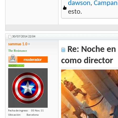
dawson
,
Campani
esto.
30/07/2014
22:04
sammas 1.0
Re: Noche en 
The Resistance
como director
Fecha de ingreso
05 Nov, 11
Ubicación
Barcelona