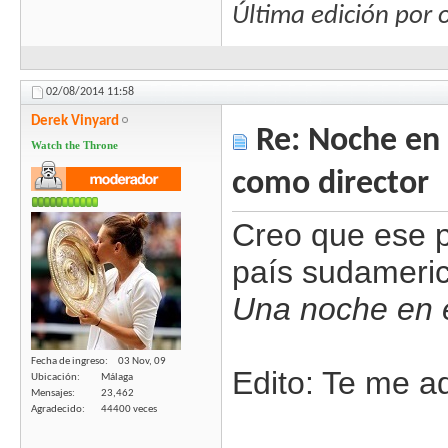
Última edición por
02/08/2014
11:58
Derek Vinyard
Re: Noche en 
Watch the Throne
como director
Creo que ese p
país sudameric
Una noche en 
Fecha de ingreso
03 Nov, 09
Edito: Te me a
Ubicación
Málaga
Mensajes
23,462
Agradecido
44400 veces