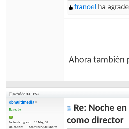
franoel
ha agrade
Ahora también p
02/08/2014
11:53
obmultimedia
Re: Noche en 
Baneado
como director
Fecha de ingreso
15 May, 08
Ubicación
Sant vicenç dels horts