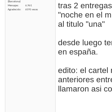
(Barcelona)
tras 2 entrega
Mensajes
6,961
Agradecido
6595 veces
"noche en el m
al titulo "una"
desde luego t
en españa.
edito: el cartel
anteriores ent
llamaron asi con