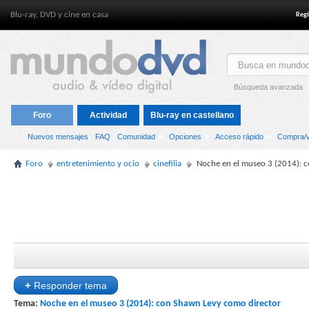
Blu-ray, DVD y cine en casa
Regí
Búsqueda avanzada
Foro
Actividad
Blu-ray en castellano
Nuevos mensajes
FAQ
Comunidad
Opciones
Acceso rápido
Compra/v
Foro
entretenimiento y ocio
cinefilia
Noche en el museo 3 (2014): 
+
Responder tema
Tema:
Noche en el museo 3 (2014): con Shawn Levy como director