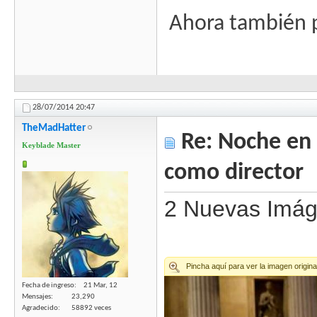
Ahora también p
28/07/2014
20:47
TheMadHatter
Re: Noche en 
Keyblade Master
como director
2 Nuevas Imág
Fecha de ingreso
21 Mar, 12
Mensajes
23,290
Agradecido
58892 veces