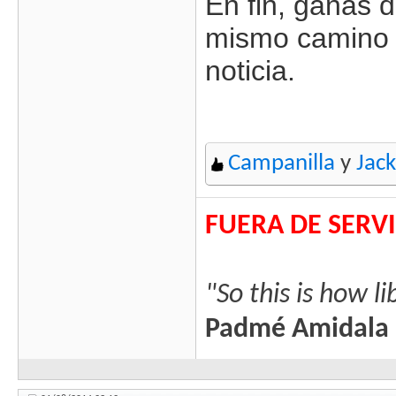
En fin, ganas d
mismo camino y
noticia.
Campanilla
y
Jack
FUERA DE SERV
"So this is how l
Padmé Amidala