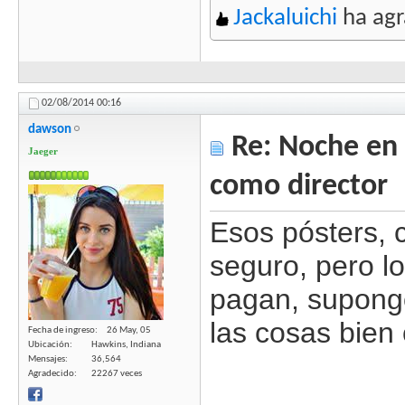
Jackaluichi
ha agr
02/08/2014
00:16
dawson
Re: Noche en 
Jaeger
como director
Esos pósters, c
seguro, pero l
pagan, supong
las cosas bien 
Fecha de ingreso
26 May, 05
Ubicación
Hawkins, Indiana
Mensajes
36,564
Agradecido
22267 veces