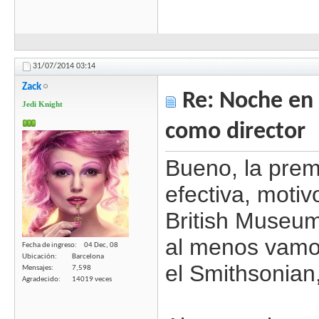
31/07/2014
03:14
Zack
Re: Noche en 
Jedi Knight
como director
Bueno, la prem
efectiva, motiv
British Museum
al menos vamos
Fecha de ingreso
04 Dec, 08
Ubicación
Barcelona
el Smithsonian, 
Mensajes
7,598
Agradecido
14019 veces