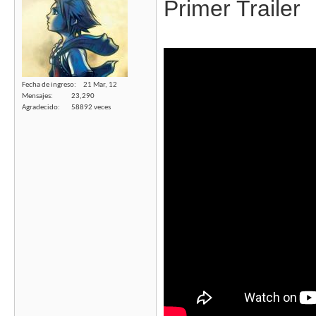
Primer Trailer
Fecha de ingreso
21 Mar, 12
Mensajes
23,290
Agradecido
58892 veces