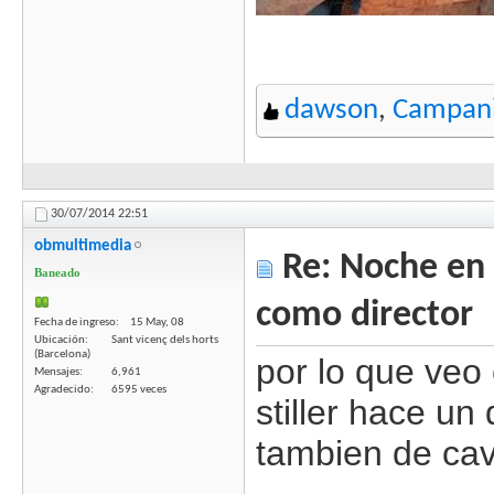
dawson
,
Campani
30/07/2014
22:51
obmultimedia
Re: Noche en 
Baneado
como director
Fecha de ingreso
15 May, 08
Ubicación
Sant vicenç dels horts
(Barcelona)
por lo que veo 
Mensajes
6,961
Agradecido
6595 veces
stiller hace un
tambien de cav