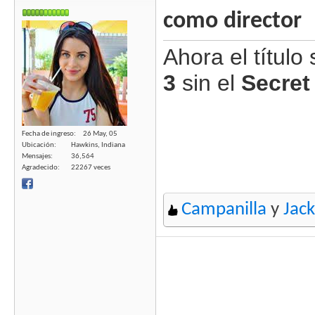
como director
Ahora el títul
3
sin el
Secret
Fecha de ingreso
26 May, 05
Ubicación
Hawkins, Indiana
Mensajes
36,564
Agradecido
22267 veces
Campanilla
y
Jack