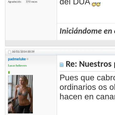
del DUA
Agradecido
370 veces
Iniciándome en 
16/01/2014
00:39
padmeluke
Re: Nuestros 
Lucas believers
Pues que cabro
ordinarios os o
hacen en canar