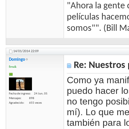
"Ahora la gente 
películas hacem
somos"". (Bill M
14/01/2014
22:09
Domingo
Re: Nuestros 
freak
Como ya manif
puedo hacer lo
Fecha de ingreso
24 Jun, 05
no tengo posib
Mensajes
898
Agradecido
655 veces
mí). Lo que me
también para l