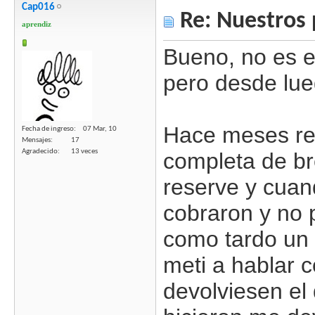
Cap016
Re: Nuestros 
aprendiz
Bueno, no es 
pero desde lue
Hace meses re
Fecha de ingreso
07 Mar, 10
Mensajes
17
Agradecido
13 veces
completa de br
reserve y cuand
cobraron y no 
como tardo un 
meti a hablar c
devolviesen el 