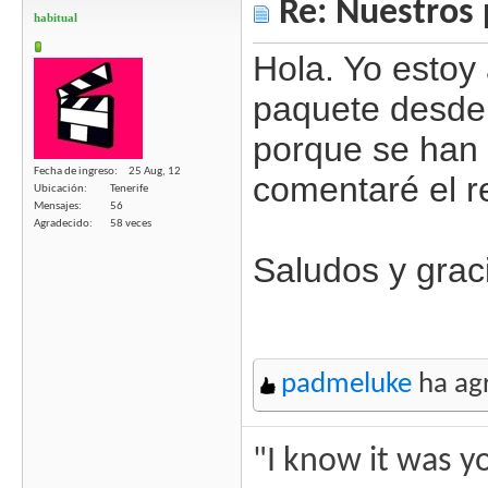
Re: Nuestros 
habitual
Hola. Yo estoy
paquete desde 
porque se han 
Fecha de ingreso
25 Aug, 12
comentaré el r
Ubicación
Tenerife
Mensajes
56
Agradecido
58 veces
Saludos y grac
padmeluke
ha agr
"I know it was y