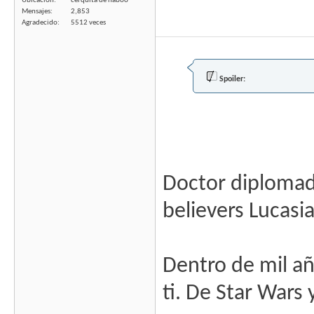
Ubicación
cerquita de naboo
Mensajes
2,853
Agradecido
5512 veces
Spoiler:
Doctor diplomado
believers Lucasi
Dentro de mil añ
ti. De Star Wars