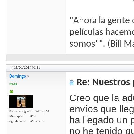
"Ahora la gente 
películas hacem
somos"". (Bill M
16/01/2014
01:31
Domingo
Re: Nuestros 
freak
Creo que la ad
envíos que lle
Fecha de ingreso
24 Jun, 05
ha llegado un
Mensajes
898
Agradecido
655 veces
no he tenido q