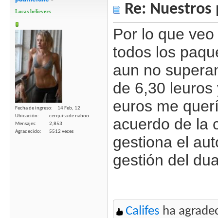
Re: Nuestros 
Lucas believers
Por lo que veo
todos los paqu
aun no superan
de 6,30 leuros 
euros me querí
Fecha de ingreso
14 Feb, 12
Ubicación
cerquita de naboo
acuerdo de la 
Mensajes
2,853
Agradecido
5512 veces
gestiona el au
gestión del dua
Califes
ha agradec