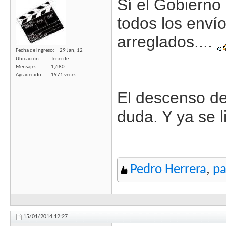
Sí el Gobierno
todos los envío
arreglados....
Fecha de ingreso
29 Jan, 12
Ubicación
Tenerife
Mensajes
1,680
Agradecido
1971 veces
El descenso de
duda. Y ya se l
Pedro Herrera
,
p
15/01/2014
12:27