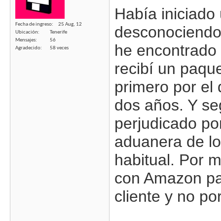
Había iniciado
Fecha de ingreso
25 Aug, 12
desconociendo 
Ubicación
Tenerife
Mensajes
56
he encontrado
Agradecido
58 veces
recibí un paqu
primero por el
dos años. Y se
perjudicado por
aduanera de l
habitual. Por 
con Amazon pa
cliente y no po