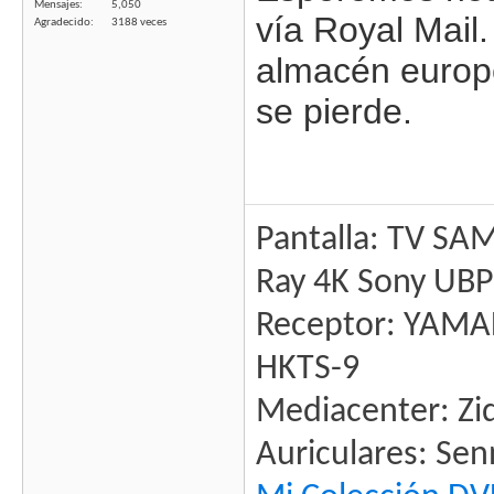
Mensajes
5,050
vía Royal Mail
Agradecido
3188 veces
almacén europe
se pierde.
Pantalla: TV SA
Ray 4K Sony UB
Receptor: YAM
HKTS-9
Mediacenter: Zid
Auriculares: Se