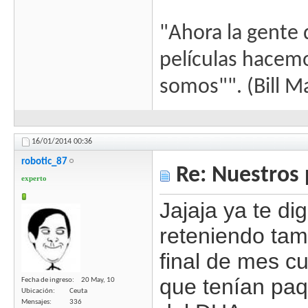
"Ahora la gente 
películas hacem
somos"". (Bill M
16/01/2014
00:36
robotic_87
Re: Nuestros 
experto
Jajaja ya te di
reteniendo tam
final de mes cu
que tenían paq
Fecha de ingreso
20 May, 10
Ubicación
Ceuta
Mensajes
336