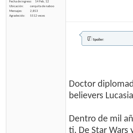
Fecha de ingreso
14 Feb, 12
Ubicación
cerquita de naboo
Mensajes
2,853
Agradecido
5512 veces
Spoiler:
Doctor diplomado
believers Lucasi
Dentro de mil añ
ti. De Star Wars