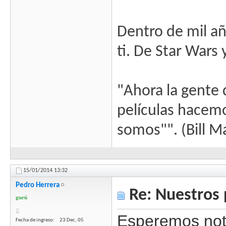
Dentro de mil añ
ti. De Star Wars
"Ahora la gente 
películas hacem
somos"". (Bill M
15/01/2014
13:32
Pedro Herrera
Re: Nuestros 
gurú
Esperemos not
Fecha de ingreso
23 Dec, 05