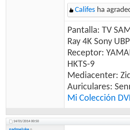
Califes
ha agradec
Pantalla: TV SA
Ray 4K Sony UB
Receptor: YAM
HKTS-9
Mediacenter: Zid
Auriculares: Se
Mi Colección D
14/01/2014
00:50
padmeluke