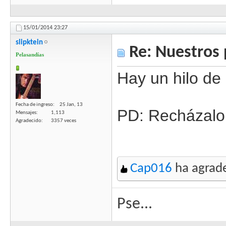
15/01/2014
23:27
slipktein
Re: Nuestros 
Pelasandías
Hay un hilo d
Fecha de ingreso
25 Jan, 13
PD: Recházalo 
Mensajes
1,113
Agradecido
3357 veces
Cap016
ha agrade
Pse...