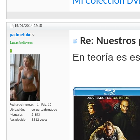
Mi Colección D
15/01/2014
22:18
padmeluke
Re: Nuestros 
Lucas believers
En teoría es e
Fecha de ingreso
14 Feb, 12
Ubicación
cerquita de naboo
Mensajes
2,853
Agradecido
5512 veces