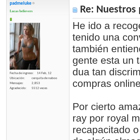
padmeluke
Re: Nuestros 
Lucas believers
He ido a recog
tenido una con
también entien
gente esta un 
dua tan discrim
Fecha de ingreso
14 Feb, 12
Ubicación
cerquita de naboo
compras online
Mensajes
2,853
Agradecido
5512 veces
Por cierto am
ray por royal m
recapacitado o 