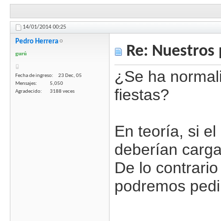
14/01/2014
00:25
Pedro Herrera
Re: Nuestros 
gurú
¿Se ha normali
Fecha de ingreso
23 Dec, 05
Mensajes
5,050
fiestas?
Agradecido
3188 veces
En teoría, si e
deberían carga
De lo contrari
podremos pedir