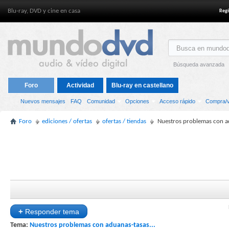
Blu-ray, DVD y cine en casa
Regí
Búsqueda avanzada
Foro
Actividad
Blu-ray en castellano
Nuevos mensajes
FAQ
Comunidad
Opciones
Acceso rápido
Compra/v
Foro
ediciones / ofertas
ofertas / tiendas
Nuestros problemas con ad
+
Responder tema
Tema:
Nuestros problemas con aduanas-tasas...