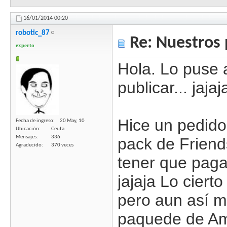
16/01/2014
00:20
robotic_87
Re: Nuestros 
experto
Hola. Lo puse 
publicar... jajaj
Hice un pedido
Fecha de ingreso
20 May, 10
Ubicación
Ceuta
Mensajes
336
pack de Friend
Agradecido
370 veces
tener que pagar
jajaja Lo ciert
pero aun así m
paquede de Ama