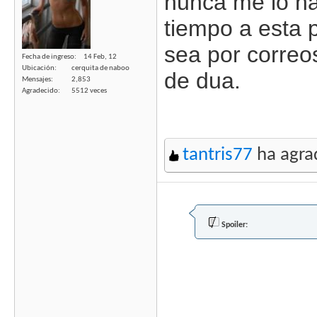
nunca me lo ha
tiempo a esta p
sea por correo
Fecha de ingreso
14 Feb, 12
Ubicación
cerquita de naboo
de dua.
Mensajes
2,853
Agradecido
5512 veces
tantris77
ha agra
Spoiler: