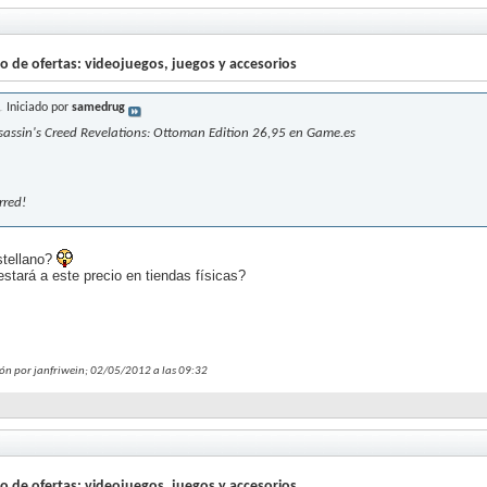
lo de ofertas: videojuegos, juegos y accesorios
Iniciado por
samedrug
sassin's Creed Revelations: Ottoman Edition 26,95 en Game.es
rred!
stellano?
stará a este precio en tiendas físicas?
ión por janfriwein; 02/05/2012 a las
09:32
lo de ofertas: videojuegos, juegos y accesorios