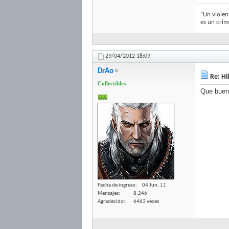
“Un violent
es un crim
29/04/2012
18:09
DrAo
Re: Hi
Collectibles
Que buen
Fecha de ingreso
04 Jun, 11
Mensajes
8,246
Agradecido
6463 veces