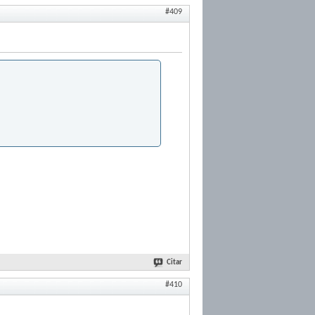
#409
Citar
#410