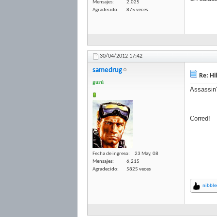
Mensajes
2,025
Agradecido
875 veces
30/04/2012
17:42
samedrug
Re: Hi
gurú
Assassin
Corred!
Fecha de ingreso
23 May, 08
Mensajes
6,215
Agradecido
5825 veces
nibble