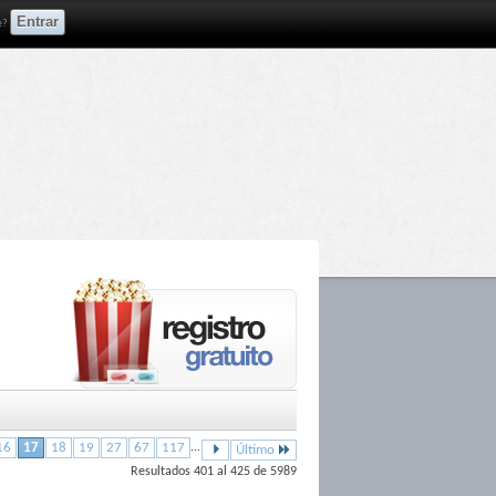
e?
16
17
18
19
27
67
117
...
Último
Resultados 401 al 425 de 5989