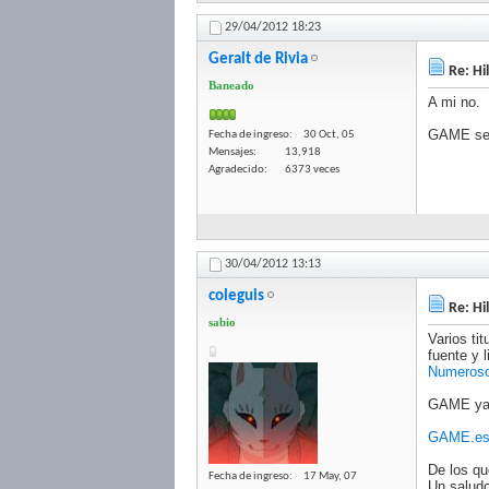
29/04/2012
18:23
Geralt de Rivia
Re: Hi
Baneado
A mi no.
GAME será
Fecha de ingreso
30 Oct, 05
Mensajes
13,918
Agradecido
6373 veces
30/04/2012
13:13
coleguis
Re: Hi
sabio
Varios ti
fuente y l
Numerosos
GAME ya l
GAME.es 
De los qu
Fecha de ingreso
17 May, 07
Un saludo