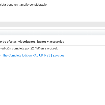
cajota tiene un tamaño considerable.
lo de ofertas: videojuegos, juegos y accesorios
e edición completa por 22.45€ en zavvi.es!:
e: The Complete Edition PAL UK PS3 | Zavvi.es