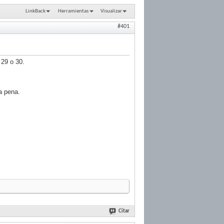
LinkBack
Herramientas
Visualizar
#401
 29 o 30.
a pena.
Citar