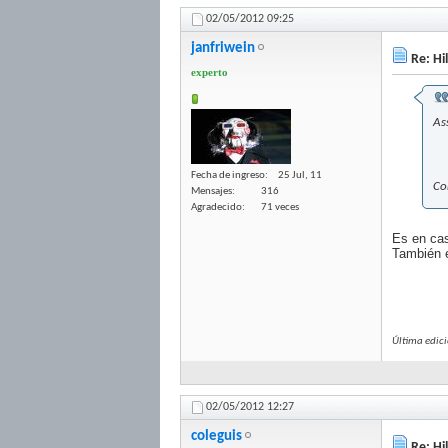
02/05/2012
09:25
janfriwein
Re: Hi
experto
As
Fecha de ingreso
25 Jul, 11
Co
Mensajes
316
Agradecido
71 veces
Es en ca
También e
Última edic
02/05/2012
12:27
coleguis
Re: Hi