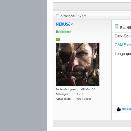
27/04/2012
17:09
NEXUS6
Re: Hi
Replicante
Dark Soul
GAME.es -
Tengo que
Fecha de ingreso
08 Mar, 06
Mensajes
9,703
Agradecido
9054 veces
heroe