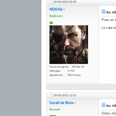
29/04/2012
00:18
NEXUS6
Re: Hi
Replicante
Pues en l
La caja e
Fecha de ingreso
08 Mar, 06
Mensajes
9,703
Agradecido
9054 veces
29/04/2012
12:55
Geralt de Rivia
Re: Hi
Baneado
Ostia, mi