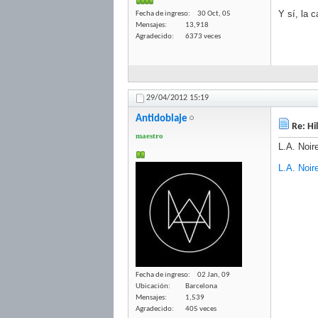
Y sí, la 
Fecha de ingreso
30 Oct, 05
Mensajes
13,918
Agradecido
6373 veces
29/04/2012
15:19
Antidoblaje
Re: Hi
maestro
L.A. Noir
L.A. Noir
Fecha de ingreso
02 Jan, 09
Ubicación
Barcelona
Mensajes
1,539
Agradecido
405 veces