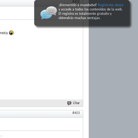
#402
¡Bienvenido a mundodvd!
Regístrate ahora
y accede a todos los contenidos de la web.
El registro
es totalmente gratuito y
obtendrás muchas ventajas
.
oneta
.
Citar
#403
..