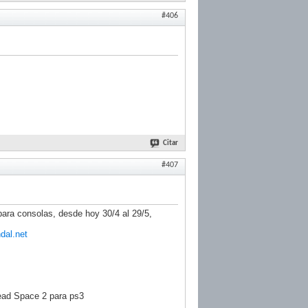
#406
Citar
#407
 para consolas, desde hoy 30/4 al 29/5,
dal.net
Dead Space 2 para ps3