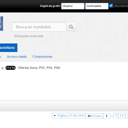
Regístrate gratis!
¿Recordarm
Búsqueda avanzada
astellano
s
Acceso rápido
Compra/venta
Ofertas Sony: PS5, PS4, PSN
Página 17 de 240
...
7
15
Primer