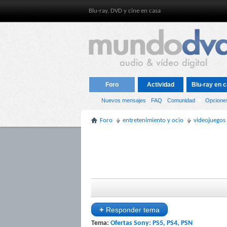
Blu-ray, DVD y cine en casa
Foro
Actividad
Blu-ray en c
Nuevos mensajes
FAQ
Comunidad
Opcione
Foro
entretenimiento y ocio
videojuegos
+
Responder tema
Tema:
Ofertas Sony: PS5, PS4, PSN