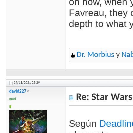
on how, when y
Favreau, they 
depth to what y
Dr. Morbius
y
Na
29/11/2021
23:29
david227
Re: Star Wars
gurú
Según
Deadlin