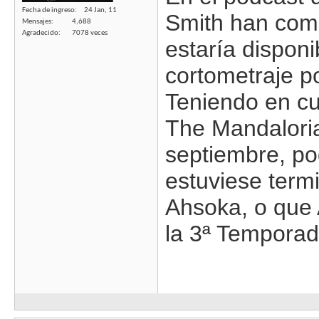
Fecha de ingreso
24 Jan, 11
Smith han com
Mensajes
4,688
Agradecido
7078 veces
estaría disponi
cortometraje p
Teniendo en cu
The Mandalori
septiembre, po
estuviese ter
Ahsoka, o que
la 3ª Temporad