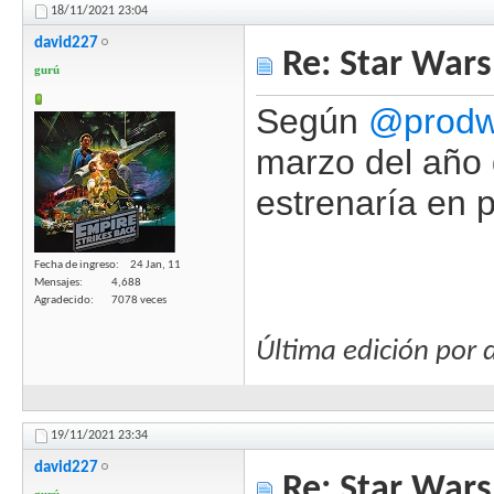
18/11/2021
23:04
david227
Re: Star Wars
gurú
Según
@prod
marzo del año 
estrenaría en 
Fecha de ingreso
24 Jan, 11
Mensajes
4,688
Agradecido
7078 veces
Última edición por
19/11/2021
23:34
david227
Re: Star Wars
gurú