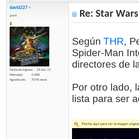
david227
Re: Star Wars
gurú
Según
THR
, P
Spider-Man Int
directores de l
Fecha de ingreso
24 Jan, 11
Mensajes
4,688
Agradecido
7078 veces
Por otro lado, 
lista para ser 