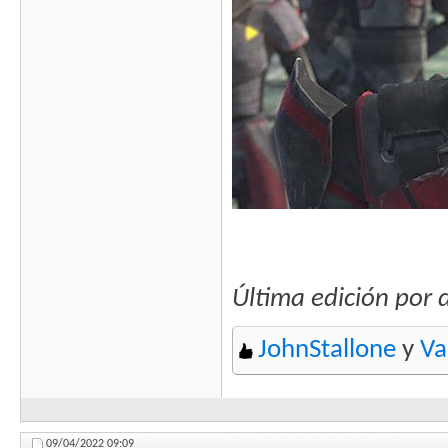
Última edición por
JohnStallone
y
Va
09/04/2022
09:09