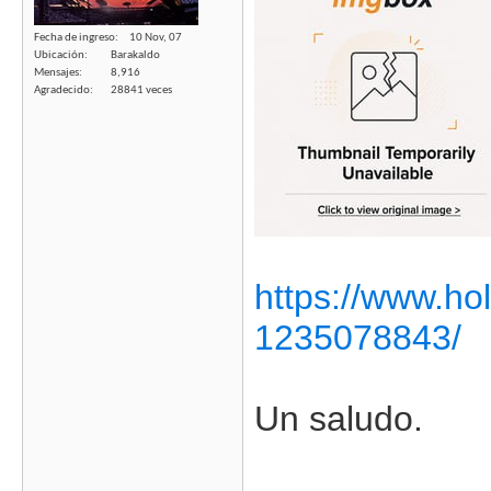
Fecha de ingreso
10 Nov, 07
Ubicación
Barakaldo
Mensajes
8,916
Agradecido
28841 veces
https://www.hol
1235078843/
Un saludo.