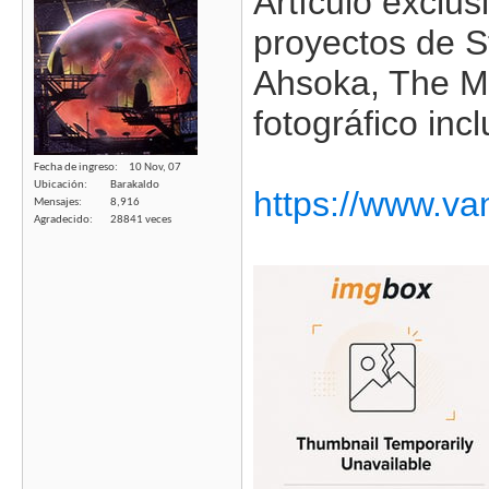
Artículo exclus
proyectos de S
Ahsoka, The Ma
fotográfico inc
Fecha de ingreso
10 Nov, 07
Ubicación
Barakaldo
https://www.van
Mensajes
8,916
Agradecido
28841 veces