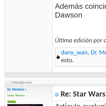
Además coinci
Dawson
Última edición por
dany_wan
,
Dr. M
esto.
17/05/2022
14:31
Dr. Morbius
Re: Star Wars
Senior Member