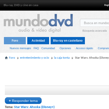
Blu-ray, DVD y cine en casa
Regí
Búsqueda avanzada
Foro
Actividad
Blu-ray en castellano
Nuevos mensajes
FAQ
Comunidad
Opciones
Acceso rápido
Compra/v
Foro
entretenimiento y ocio
la caja tonta
Star Wars: Ahsoka (Disney
+
Responder tema
Tema:
Star Wars: Ahsoka (Disney+)