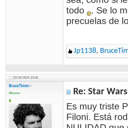
todo
. Se lo m
precuelas de l
Jp1138
,
BruceTi
23/10/2021
23:42
BruceTimm
Re: Star Wars
Maestro
Es muy triste 
Filoni. Está r
NULIDAD que s