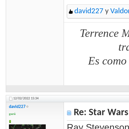
david227
y
Valdo
Terrence M
tr
Es como 
12/02/2022
15:34
david227
Re: Star Wars
gurú
Ray Stevenson 