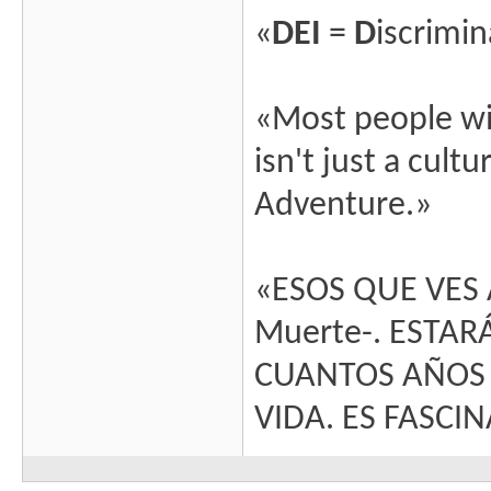
«
DEI
=
D
iscrimi
«Most people wi
isn't just a cultu
Adventure.»
«ESOS QUE VES A
Muerte-. ESTA
CUANTOS AÑOS 
VIDA. ES FASCI