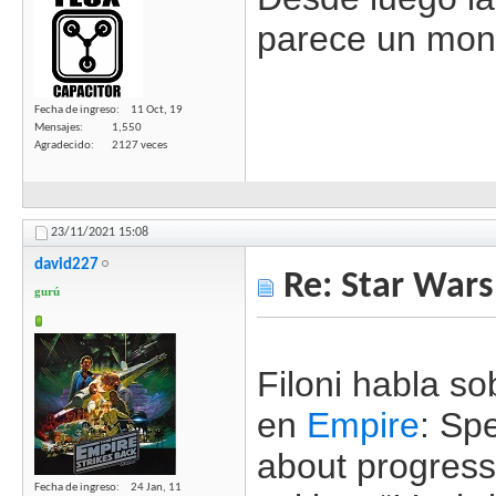
parece un mon
Fecha de ingreso
11 Oct, 19
Mensajes
1,550
Agradecido
2127 veces
23/11/2021
15:08
david227
Re: Star Wars
gurú
Filoni habla s
en
Empire
: Sp
about progress
Fecha de ingreso
24 Jan, 11