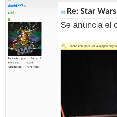
david227
Re: Star Wars
gurú
Se anuncia el 
Fecha de ingreso
24 Jan, 11
Mensajes
4,688
Agradecido
7078 veces