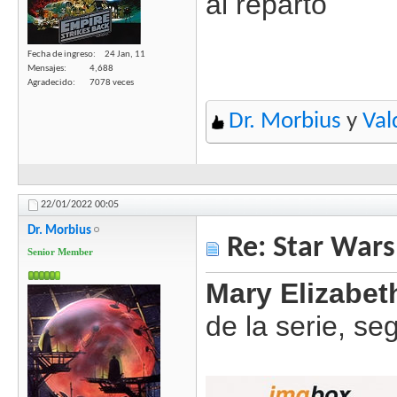
al reparto
Fecha de ingreso
24 Jan, 11
Mensajes
4,688
Agradecido
7078 veces
Dr. Morbius
y
Val
22/01/2022
00:05
Dr. Morbius
Re: Star Wars
Senior Member
Mary Elizabet
de la serie, s