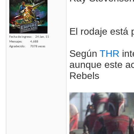
El rodaje está
Fecha de ingreso
24 Jan, 11
Mensajes
4,688
Agradecido
7078 veces
Según
THR
int
aunque este a
Rebels