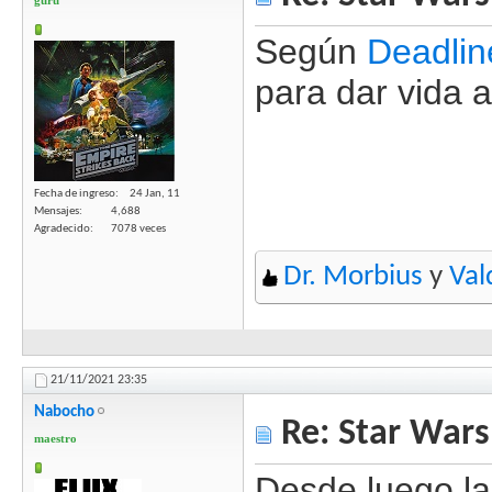
Según
Deadlin
para dar vida 
Fecha de ingreso
24 Jan, 11
Mensajes
4,688
Agradecido
7078 veces
Dr. Morbius
y
Val
21/11/2021
23:35
Nabocho
Re: Star Wars
maestro
Desde luego la