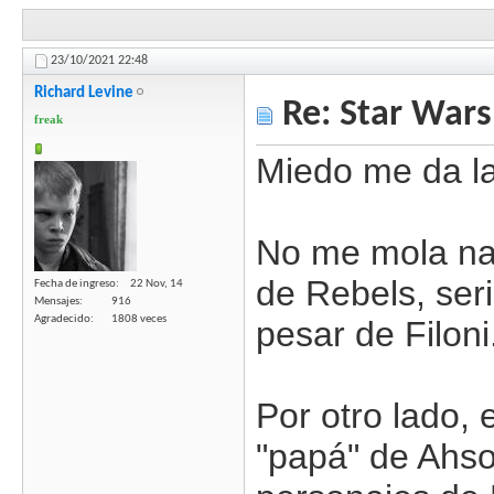
23/10/2021
22:48
Richard Levine
Re: Star Wars
freak
Miedo me da la
No me mola nad
de Rebels, ser
Fecha de ingreso
22 Nov, 14
Mensajes
916
Agradecido
1808 veces
pesar de Filoni
Por otro lado, 
"papá" de Ahsok