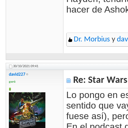
hacer de Asho
Dr. Morbius
y
dav
30/10/2021
09:41
david227
Re: Star Wars
gurú
Lo pongo en es
sentido que va
fuese así), per
En el podcast 