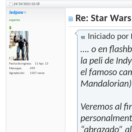
24/10/2021
02:18
Jedpow
Re: Star Wars
experto
Iniciado por
…. o en flashb
la peli de Ind
Fecha de ingreso
11 Apr, 13
Mensajes
499
el famoso cam
Agradecido
1207 veces
Mandalorian),
Veremos al fi
personalment
“abrazado” al