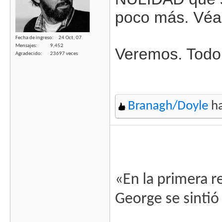
poco más. Véa
Fecha de ingreso
24 Oct, 07
Mensajes
9,452
Veremos. Todo
Agradecido
23697 veces
Branagh/Doyle
ha
«En la primera r
George se sinti