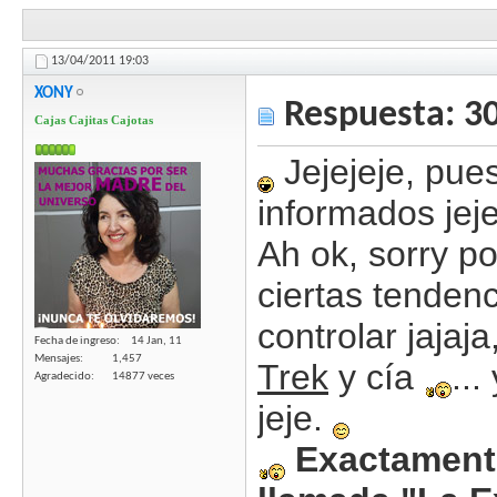
13/04/2011
19:03
XONY
Respuesta: 3
Cajas Cajitas Cajotas
Jejejeje, pue
informados jeje
Ah ok, sorry po
ciertas tendenc
controlar jajaja
Fecha de ingreso
14 Jan, 11
Mensajes
1,457
Trek
y cía
..
Agradecido
14877 veces
jeje.
Exactamente