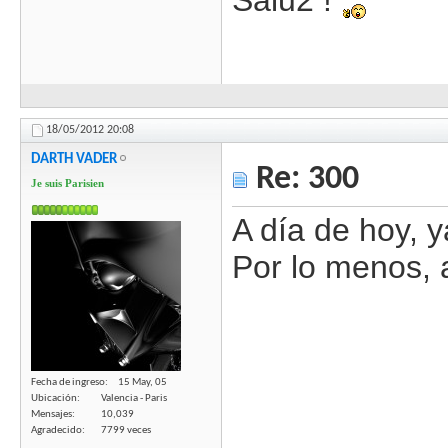
Salu2 !
18/05/2012
20:08
DARTH VADER
Re: 300
Je suis Parisien
A día de hoy, y
Por lo menos, 
Fecha de ingreso
15 May, 05
Ubicación
Valencia - Paris
Mensajes
10,039
Agradecido
7799 veces