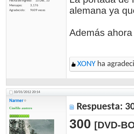
Fecha de ingreso
10 Dec, 10
Mensajes
3,176
alemana ya que
Agradecido
9609 veces
Además ahora 
XONY
ha agradeci
10/01/2012
20:14
Narmer
Respuesta: 3
Cinéfilo austero
300
[DVD-B