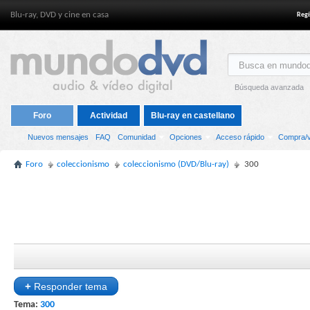
Blu-ray, DVD y cine en casa
Regí
Búsqueda avanzada
Foro
Actividad
Blu-ray en castellano
Nuevos mensajes
FAQ
Comunidad
Opciones
Acceso rápido
Compra/v
Foro
coleccionismo
coleccionismo (DVD/Blu-ray)
300
+
Responder tema
Tema:
300