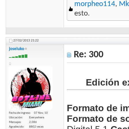
morpheo114
,
Mk
esto.
27/02/2013
21:22
joseluko
Re: 300
▁ ▂ ▃ ▅ ▆ ▇
Edición e
Formato de i
Fecha de ingreso
07 Nov, 10
Formato de s
Ubicación
Everywhere
Mensajes
2,086
Agradecido
8802 veces