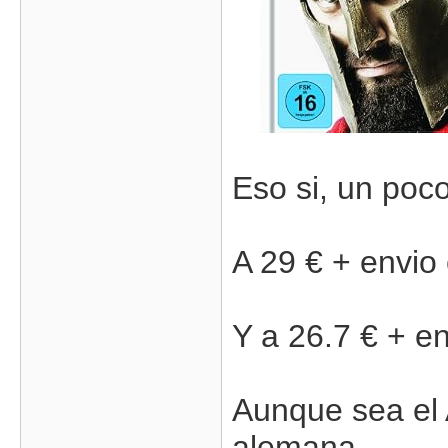
Eso si, un poco
A 29 € + envi
Y a 26.7 € + e
Aunque sea el A
alemana.