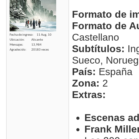
Formato de i
Formato de A
Castellano
Fecha de ingreso
11 Aug, 10
Ubicación
Alicante
Mensajes
13,984
Subtítulos:
Ing
Agradecido
20183 veces
Sueco, Norueg
País:
España
Zona:
2
Extras:
Escenas ad
Frank Mille