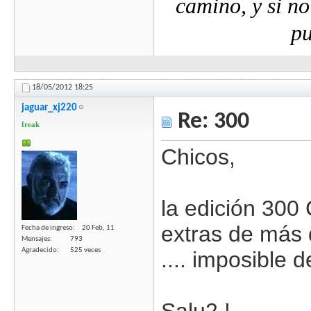
camino, y si no
pu
18/05/2012
18:25
jaguar_xj220
Re: 300
freak
Chicos,
la edición 300 
extras de más 
Fecha de ingreso
20 Feb, 11
Mensajes
793
Agradecido
525 veces
.... imposible 