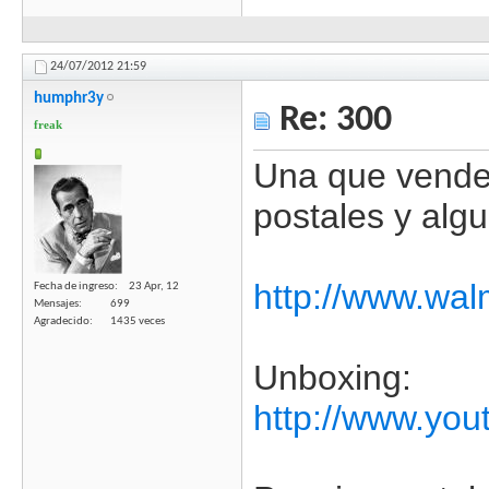
24/07/2012
21:59
humphr3y
Re: 300
freak
Una que venden
postales y alg
http://www.wa
Fecha de ingreso
23 Apr, 12
Mensajes
699
Agradecido
1435 veces
Unboxing:
http://www.you