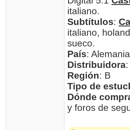
Digital 5.1
Cas
italiano.
Subtítulos
:
Ca
italiano, holan
sueco.
País
: Alemania
Distribuidora
Región
: B
Tipo de estuc
Dónde compra
y foros de se