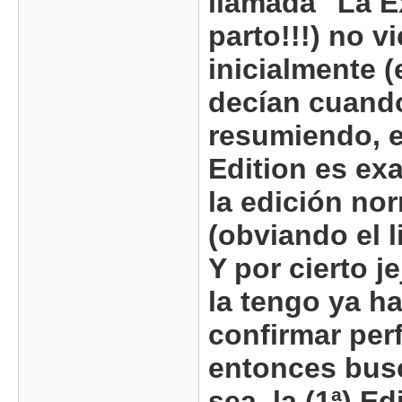
llamada "La Ex
parto!!!) no 
inicialmente 
decían cuando
resumiendo, e
Edition es ex
la edición nor
(obviando el li
Y por cierto j
la tengo ya h
confirmar per
entonces bus
sea, la (1ª) E