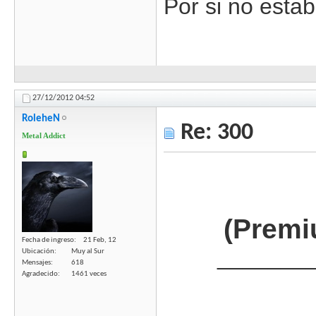
Por si no estaba
27/12/2012
04:52
RoleheN
Re: 300
Metal Addict
(Premi
Fecha de ingreso
21 Feb, 12
_______
Ubicación
Muy al Sur
Mensajes
618
Agradecido
1461 veces