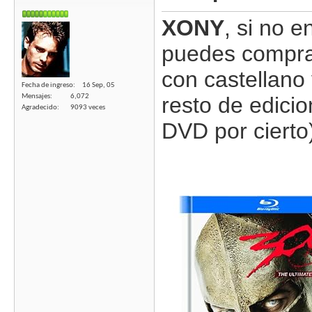
XONY
, si no 
puedes comprar
con castellano 
Fecha de ingreso
16 Sep, 05
Mensajes
6,072
resto de edicio
Agradecido
9093 veces
DVD por cierto