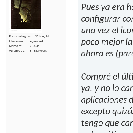
Pues ya era ho
configurar con
una vez el ic
Fecha de ingreso
22 Jun, 14
poco mejor la
Ubicación
Agincourt
Mensajes
23,035
Agradecido
54353 veces
ahora es (par
Compré el últ
ya, y no lo ca
aplicaciones d
excepto quizá
tengo que cam