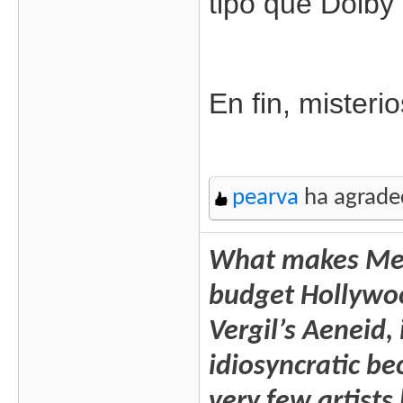
tipo que Dolby
En fin, misteri
pearva
ha agradec
What makes Mega
budget Hollywood 
Vergil’s Aeneid, 
idiosyncratic b
very few artists