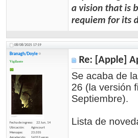
a vision that is
requiem for its 
08/08/2025
17:19
Branagh/Doyle
Re: [Apple] A
Vigilante
Se acaba de la
26 (la versión 
Septiembre).
Lista de noved
Fecha de ingreso
22 Jun, 14
Ubicación
Agincourt
Mensajes
23,035
Agradecido
54353 veces