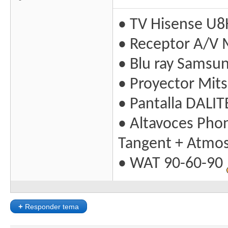
• TV Hisense U8
• Receptor A/V 
• Blu ray Samsu
• Proyector Mit
• Pantalla DALIT
• Altavoces Pho
Tangent + Atmo
• WAT 90-60-90
+
Responder tema