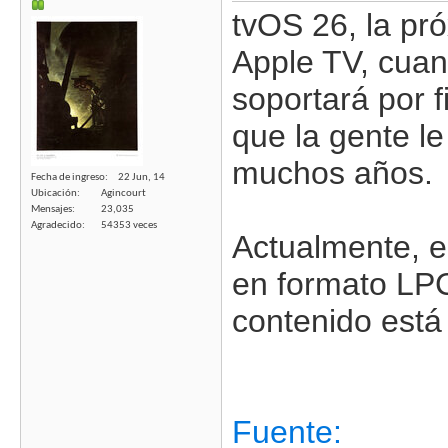
tvOS 26, la pró
Apple TV, cuan
soportará por f
que la gente l
muchos años.
Fecha de ingreso
22 Jun, 14
Ubicación
Agincourt
Mensajes
23,035
Agradecido
54353 veces
Actualmente, el
en formato LP
contenido está
Fuente: