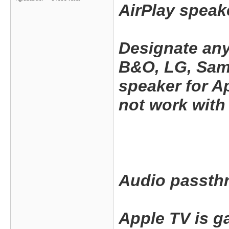
AirPlay speak
Designate any
B&O, LG, Sam
speaker for Ap
not work with
Audio passth
Apple TV is g