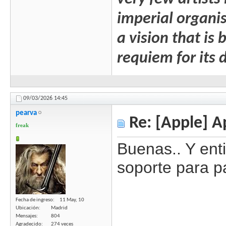
imperial organis
a vision that is
requiem for its 
09/03/2026
14:45
pearva
Re: [Apple] A
freak
Buenas.. Y ent
soporte para p
Fecha de ingreso
11 May, 10
Ubicación
Madrid
Mensajes
804
Agradecido
274 veces