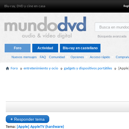
Blu-ray, DVD y cine en casa
Regí
Búsqueda avanzada
Foro
Actividad
Blu-ray en castellano
Nuevos mensajes
FAQ
Comunidad
Opciones
Acceso rápido
Compra/v
Foro
entretenimiento y ocio
gadgets y dispositivos portátiles
[Apple
+
Responder tema
Tema:
[Apple] AppleTV (hardware)