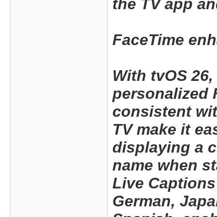
the TV app an
FaceTime en
With tvOS 26,
personalized 
consistent wi
TV make it ea
displaying a 
name when sta
Live Captions
German, Japa