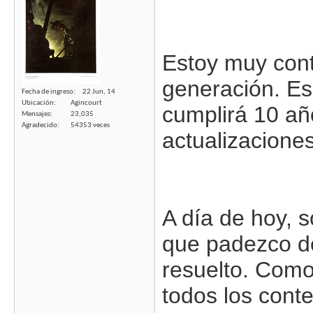
Estoy muy cont
generación. Es
Fecha de ingreso
22 Jun, 14
Ubicación
Agincourt
cumplirá 10 añ
Mensajes
23,035
Agradecido
54353 veces
actualizacione
A día de hoy, 
que padezco de
resuelto. Com
todos los cont