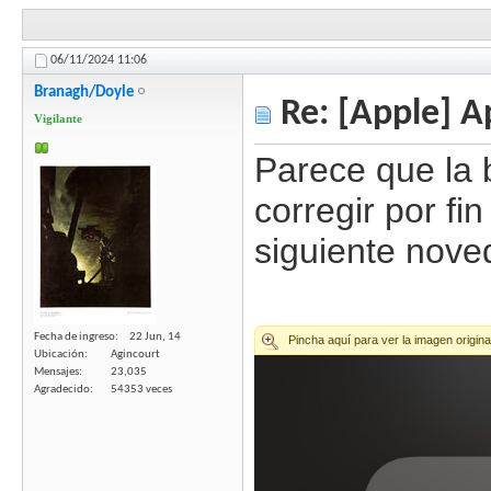
06/11/2024
11:06
Branagh/Doyle
Re: [Apple] A
Vigilante
Parece que la 
corregir por fi
siguiente nove
Fecha de ingreso
22 Jun, 14
Ubicación
Agincourt
Mensajes
23,035
Agradecido
54353 veces