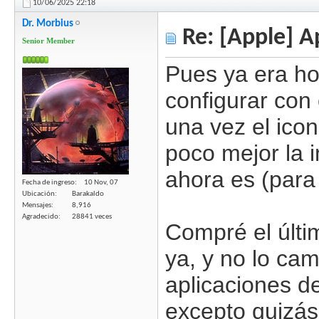
10/06/2025
22:18
Dr. Morbius
Re: [Apple] A
Senior Member
Pues ya era hor
configurar con 
una vez el ico
poco mejor la 
ahora es (para
Fecha de ingreso
10 Nov, 07
Ubicación
Barakaldo
Mensajes
8,916
Agradecido
28841 veces
Compré el últi
ya, y no lo cam
aplicaciones de
excepto quizás