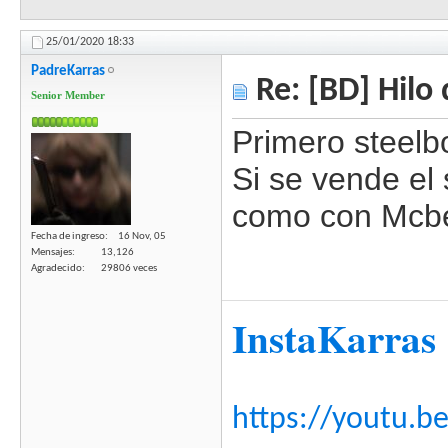
25/01/2020
18:33
PadreKarras
Re: [BD] Hilo 
Senior Member
Primero steelb
Si se vende el 
como con Mcbet
Fecha de ingreso
16 Nov, 05
Mensajes
13,126
Agradecido
29806 veces
InstaKarras
https://youtu.b