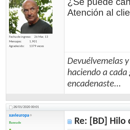
¿Se puede canc
Atención al cli
Fecha de ingreso
26 Mar, 13
Mensajes
1,901
Agradecido
1379 veces
Devuélvemelas y 
haciendo a cada 
encadenaste...
26/01/2020
00:01
xavieuropa
Re: [BD] Hilo 
Baneado