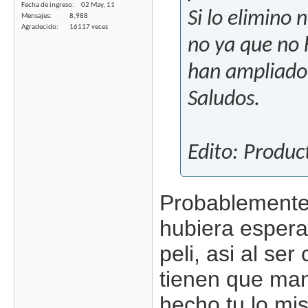
Fecha de ingreso
02 May, 11
Si lo elimino 
Mensajes
8,988
Agradecido
16117 veces
no ya que no 
han ampliado a
Saludos.
Edito: Produc
Probablemente 
hubiera espera
peli, asi al se
tienen que man
hecho tu lo mis