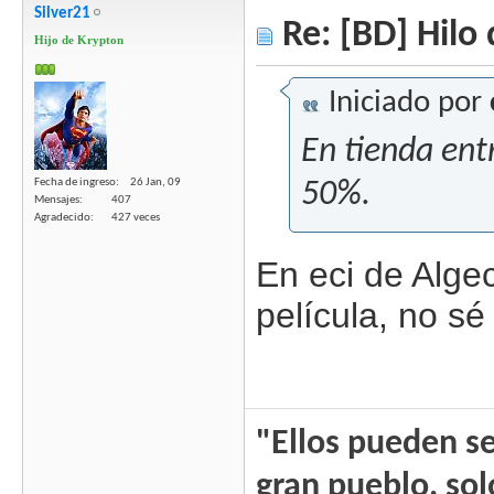
Silver21
Re: [BD] Hilo 
Hijo de Krypton
Iniciado por
En tienda entr
Fecha de ingreso
26 Jan, 09
50%.
Mensajes
407
Agradecido
427 veces
En eci de Algec
película, no sé
"Ellos pueden se
gran pueblo, sol