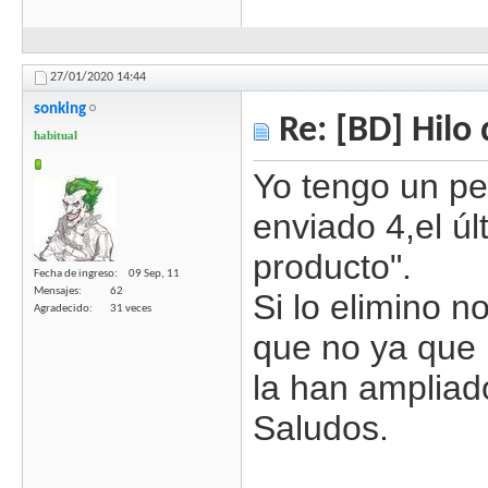
27/01/2020
14:44
sonking
Re: [BD] Hilo 
habitual
Yo tengo un p
enviado 4,el ú
producto".
Fecha de ingreso
09 Sep, 11
Mensajes
62
Si lo elimino n
Agradecido
31 veces
que no ya que 
la han ampliado
Saludos.