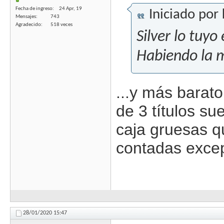
Fecha de ingreso
24 Apr, 19
Iniciado por
Mensajes
743
Agradecido
518 veces
Silver lo tuy
Habiendo la m
...y más barat
de 3 títulos su
caja gruesas q
contadas excep
28/01/2020
15:47