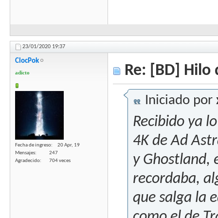
23/01/2020
19:37
ClocPok
Re: [BD] Hilo 
adicto
Iniciado por
Recibido ya l
4K de Ad Astr
Fecha de ingreso
20 Apr, 19
Mensajes
247
y Ghostland, 
Agradecido
704 veces
recordaba, alg
que salga la 
como el de Tr