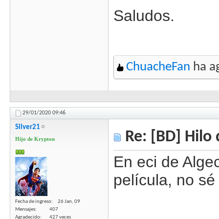
Saludos.
ChuacheFan
ha ag
29/01/2020
09:46
Silver21
Re: [BD] Hilo 
Hijo de Krypton
En eci de Algec
película, no sé
Fecha de ingreso
26 Jan, 09
Mensajes
407
Agradecido
427 veces