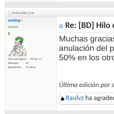
27/01/2020
17:20
sonking
Re: [BD] Hilo 
habitual
Muchas gracia
anulación del p
50% en los otro
Fecha de ingreso
09 Sep, 11
Mensajes
62
Agradecido
31 veces
Última edición por 
Raulvz
ha agradec