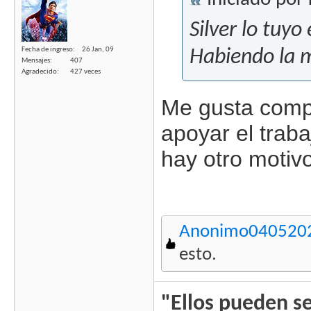
Silver lo tuy
Fecha de ingreso
26 Jan, 09
Habiendo la m
Mensajes
407
Agradecido
427 veces
Me gusta compr
apoyar el trab
hay otro motivo
Anonimo040520
esto.
"Ellos pueden se