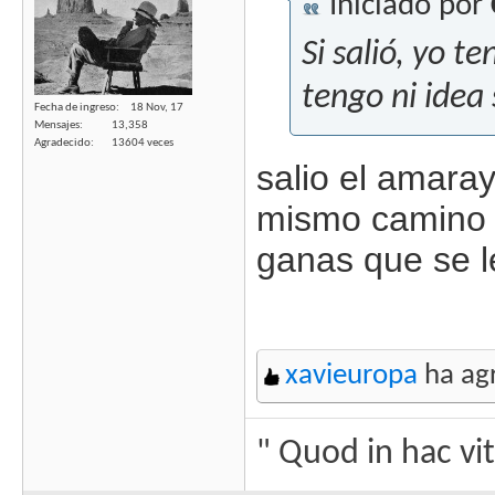
Iniciado por
Si salió, yo t
tengo ni idea 
Fecha de ingreso
18 Nov, 17
Mensajes
13,358
Agradecido
13604 veces
salio el amaray
mismo camino p
ganas que se le
xavieuropa
ha agr
" Quod in hac vi