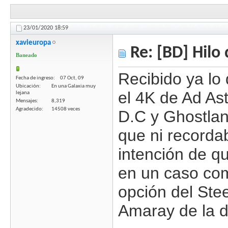
23/01/2020
18:59
xavieuropa
Re: [BD] Hilo 
Baneado
Recibido ya lo
Fecha de ingreso
07 Oct, 09
Ubicación
En una Galaxia muy
el 4K de Ad Ast
lejana
Mensajes
8,319
Agradecido
14508 veces
D.C y Ghostlan
que ni recordab
intención de q
en un caso com
opción del Stee
Amaray de la d