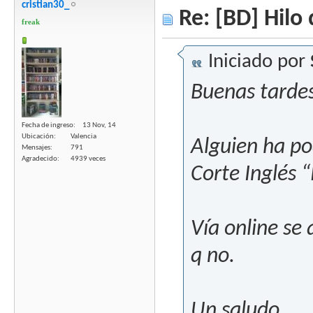
cristian30_
Re: [BD] Hilo 
freak
Iniciado por
Buenas tarde
Fecha de ingreso
13 Nov, 14
Ubicación
Valencia
Alguien ha po
Mensajes
791
Agradecido
4939 veces
Corte Inglés 
Vía online se 
q no.
Un saludo.