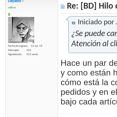
Dayabol
Re: [BD] Hilo 
adicto
Iniciado por
¿Se puede can
Atención al cl
Fecha de ingreso
15 Jul, 19
Mensajes
126
Agradecido
553 veces
Hace un par d
y como están 
cómo está la c
pedidos y en el
bajo cada artíc