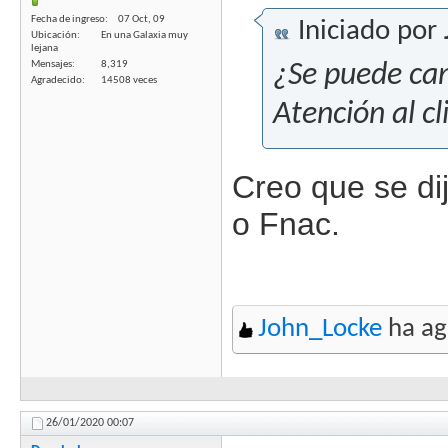
Fecha de ingreso
07 Oct, 09
Iniciado por
Ubicación
En una Galaxia muy
lejana
Mensajes
8,319
¿Se puede can
Agradecido
14508 veces
Atención al cl
Creo que se di
o Fnac.
John_Locke
ha ag
26/01/2020
00:07