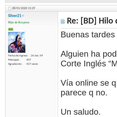
28/01/2020
15:29
Silver21
Re: [BD] Hilo 
Hijo de Krypton
Buenas tardes
Alguien ha pod
Fecha de ingreso
26 Jan, 09
Mensajes
407
Corte Inglés “M
Agradecido
427 veces
Vía online se q
parece q no.
Un saludo.