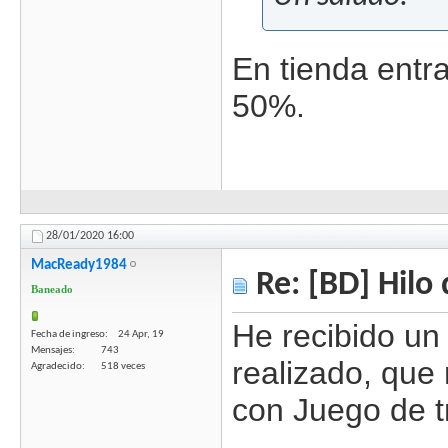
En tienda entra
50%.
28/01/2020
16:00
MacReady1984
Re: [BD] Hilo 
Baneado
He recibido un
Fecha de ingreso
24 Apr, 19
Mensajes
743
realizado, que
Agradecido
518 veces
con Juego de t