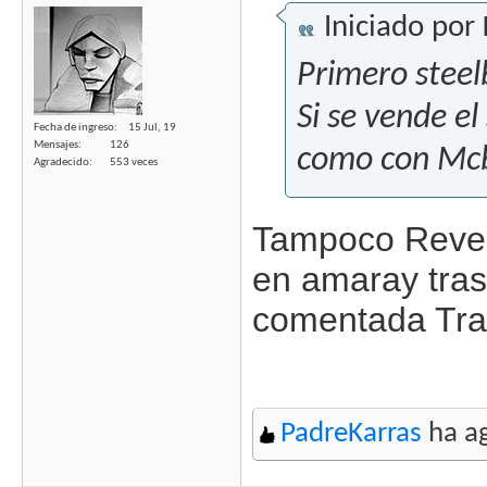
Iniciado por
Primero steel
Si se vende el
Fecha de ingreso
15 Jul, 19
Mensajes
126
como con Mcbe
Agradecido
553 veces
Tampoco Reven
en amaray tras
comentada Tra
PadreKarras
ha ag