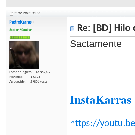
25/01/2020
21:56
PadreKarras
Re: [BD] Hilo 
Senior Member
Sactamente
Fecha de ingreso
16 Nov, 05
Mensajes
13,126
Agradecido
29806 veces
InstaKarras
https://youtu.b