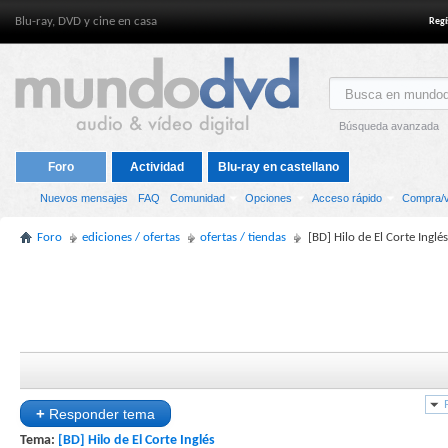
Blu-ray, DVD y cine en casa
Regí
Búsqueda avanzada
Foro
Actividad
Blu-ray en castellano
Nuevos mensajes
FAQ
Comunidad
Opciones
Acceso rápido
Compra/v
Foro
ediciones / ofertas
ofertas / tiendas
[BD] Hilo de El Corte Inglés
+
Responder tema
Tema:
[BD] Hilo de El Corte Inglés