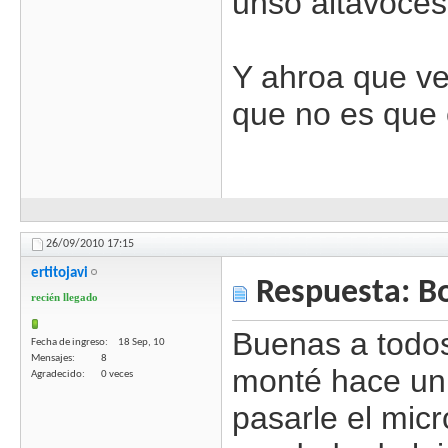
unso altavoces
Y ahroa que ve
que no es que 
26/09/2010
17:15
ertitojavi
Respuesta: B
recién llegado
Buenas a todos
Fecha de ingreso
18 Sep, 10
Mensajes
8
monté hace un 
Agradecido
0 veces
pasarle el micr