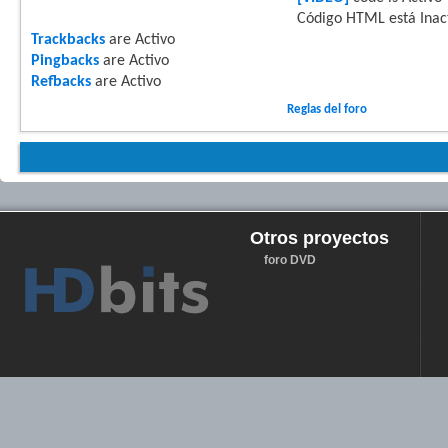
Código HTML está
Inac
Trackbacks
are
Activo
Pingbacks
are
Activo
Refbacks
are
Activo
Reglas del foro
Otros proyectos
foro DVD