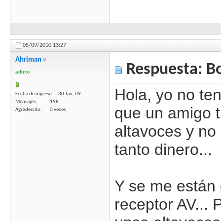
05/09/2010
13:27
Ahriman
Respuesta: B
adicto
Hola, yo no te
Fecha de ingreso
30 Jan, 09
Mensajes
198
que un amigo 
Agradecido
0 veces
altavoces y n
tanto dinero...
Y se me están 
receptor AV...