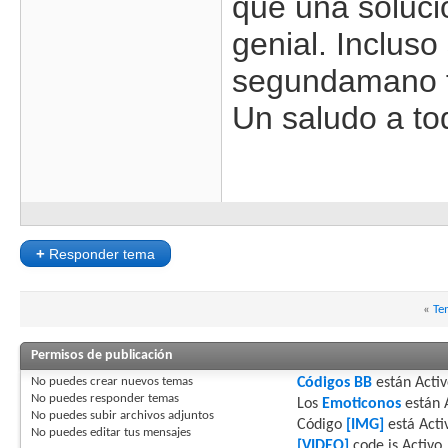
que una soluci
genial. Incluso
segundamano fi
Un saludo a to
+
Responder tema
«
Te
Permisos de publicación
No puedes
crear nuevos temas
Códigos BB
están
Acti
No puedes
responder temas
Los
Emoticonos
están
No puedes
subir archivos adjuntos
Código
[IMG]
está
Acti
No puedes
editar tus mensajes
[VIDEO]
code is
Activo