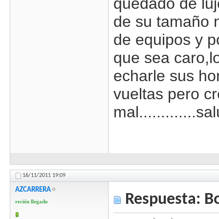
quedado de luj
de su tamaño 
de equipos y p
que sea caro,l
echarle sus ho
vueltas pero c
mal.............s
16/11/2011
19:09
AZCARRERA
Respuesta: B
recién llegado