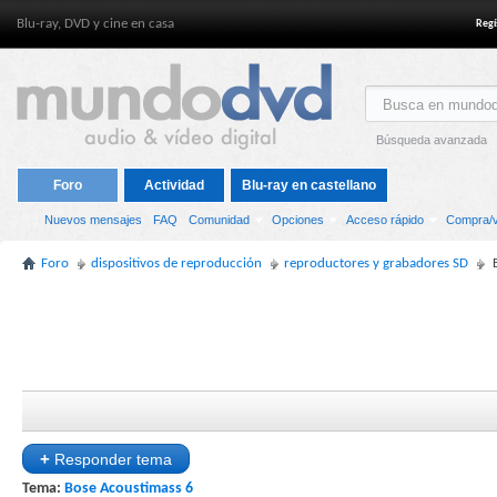
Blu-ray, DVD y cine en casa
Regí
Búsqueda avanzada
Foro
Actividad
Blu-ray en castellano
Nuevos mensajes
FAQ
Comunidad
Opciones
Acceso rápido
Compra/v
Foro
dispositivos de reproducción
reproductores y grabadores SD
+
Responder tema
Tema:
Bose Acoustimass 6