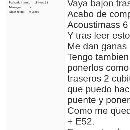
Vaya bajon tras
Fecha de ingreso
15 Nov, 11
Mensajes
5
Acabo de comp
Agradecido
0 veces
Acoustimass 6 
Y tras leer est
Me dan ganas 
Tengo tambien 
ponerlos como 
traseros 2 cub
que puedo hace
puente y poner
Como me quedar
+ E52.