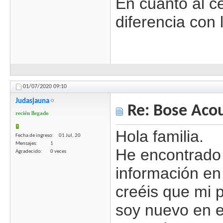
En cuanto al ce
diferencia con 
01/07/2020
09:10
Judasjauna
Re: Bose Aco
recién llegado
Hola familia.
Fecha de ingreso
01 Jul, 20
Mensajes
1
He encontrado 
Agradecido
0 veces
información en 
creéis que mi 
soy nuevo en e