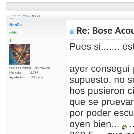
10/10/2006
08:21
NeoZ
Re: Bose Aco
sabio
Pues si....... e
ayer conseguí 
Fecha de ingreso
04 May, 06
Mensajes
2,799
supuesto, no se
Agradecido
198 veces
hos pusieron ci
que se pruevan
por poder escuc
oyen bien...
.