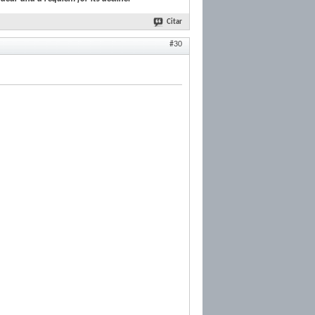
Citar
#30