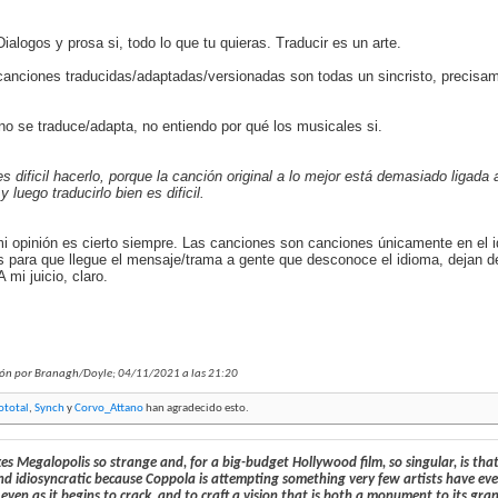
Dialogos y prosa si, todo lo que tu quieras. Traducir es un arte.
canciones traducidas/adaptadas/versionadas son todas un sincristo, precisam
no se traduce/adapta, no entiendo por qué los musicales si.
s dificil hacerlo, porque la canción original a lo mejor está demasiado ligada 
y luego traducirlo bien es dificil.
i opinión es cierto siempre. Las canciones son canciones únicamente en el i
as para que llegue el mensaje/trama a gente que desconoce el idioma, dejan d
 mi juicio, claro.
ión por Branagh/Doyle; 04/11/2021 a las
21:20
lototal
,
Synch
y
Corvo_Attano
han agradecido esto.
 Megalopolis so strange and, for a big-budget Hollywood film, so singular, is that, ju
and idiosyncratic because Coppola is attempting something very few artists have eve
even as it begins to crack, and to craft a vision that is both a monument to its gran