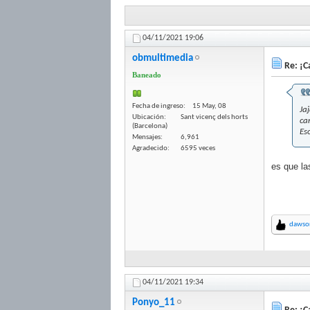
04/11/2021
19:06
obmultimedia
Re: ¡Ca
Baneado
Fecha de ingreso
15 May, 08
Ja
Ubicación
Sant vicenç dels horts
ca
(Barcelona)
Es
Mensajes
6,961
Agradecido
6595 veces
es que la
dawso
04/11/2021
19:34
Ponyo_11