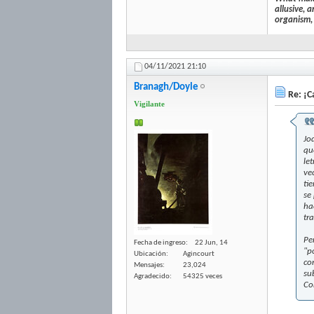
allusive, 
organism, 
04/11/2021
21:10
Branagh/Doyle
Re: ¡Ca
Vigilante
Jo
qu
le
ve
ti
se
ha
tra
Pe
Fecha de ingreso
22 Jun, 14
"p
Ubicación
Agincourt
co
Mensajes
23,024
su
Agradecido
54325 veces
Co