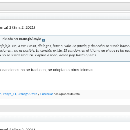
nta! 2 (Sing 2, 2021)
Iniciado por
Branagh/Doyle
jajajaja. No, a ver. Prosa, dialogos, bueno, vale. Se puede, y de hecho se puede hacer 
nciones... no es posible. La canción existe, ES canción, en el idioma en el que se ha esc
o no se puede traducir. Y aplica a todo, desde pop hasta óperas.
s canciones no se traducen, se adaptan a otros idiomas
n
,
Ponyo_11
,
Branagh/Doyle
y
1 usuarios
han agradecido esto.