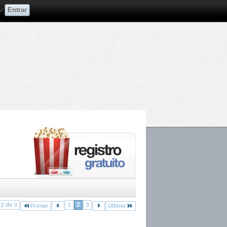
e?
 2 de 3
1
2
3
Primer
Último