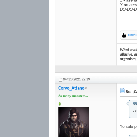
SI- asent
Y de nue
DO-DO-
cinefi
What makes
allusive, 
organism, 
04/11/2021
22:19
Corvo_Attano
Re: ¡Ca
So many monsters...
Y 
Yo solo p