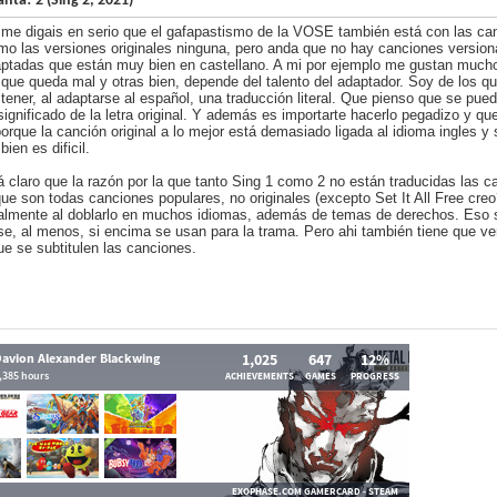
nta! 2 (Sing 2, 2021)
 me digais en serio que el gafapastismo de la VOSE también está con las c
mo las versiones originales ninguna, pero anda que no hay canciones version
aptadas que están muy bien en castellano. A mi por ejemplo me gustan mucho
que queda mal y otras bien, depende del talento del adaptador. Soy de los 
 tener, al adaptarse al español, una traducción literal. Que pienso que se pue
 significado de la letra original. Y además es importarte hacerlo pegadizo y qu
porque la canción original a lo mejor está demasiado ligada al idioma ingles y
bien es dificil.
á claro que la razón por la que tanto Sing 1 como 2 no están traducidas las c
que son todas canciones populares, no originales (excepto Set It All Free creo?
lmente al doblarlo en muchos idiomas, además de temas de derechos. Eso s
rse, al menos, si encima se usan para la trama. Pero ahi también tiene que ve
ue se subtitulen las canciones.