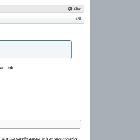
Citar
#28
ñamiento.
st like Vergil’s Aeneid, it is at once accretive,