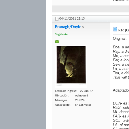
04/11/2021
21:13
Branagh/Doyle
Re: ¡Ca
Vigilante
Original:
Doe, a de
Ray, a dr
Me, a nam
Far, a lo
Sew, a ne
La, a not
Tea, a dr
That will
Adaptado
Fecha de ingreso
22 Jun, 14
Ubicación
Agincourt
Mensajes
23,024
DON- es t
Agradecido
54325 veces
RES- selv
MI- denot
FAR- es l
SOL- ardi
LA- al no