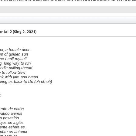
nta! 2 (Sing 2, 2021)
er, a female deer
op of golden sun
e I call myself
ng, long way to run
edle pulling thread
e to follow Sew
ink with jam and bread
 bring us back to Do (oh-oh-oh)
:
rato de varón
ático animal
a posesión
ejos en inglés
ente esfera es
mbre es anterior