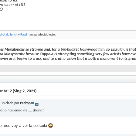
imiento es
vo viene el DO
DO
lototal
,
Synch
y
Rawl
han agradecido esto.
 Megalopolis so strange and, for a big-budget Hollywood film, so singular, is that, ju
and idiosyncratic because Coppola is attempting something very few artists have eve
even as it begins to crack, and to craft a vision that is both a monument to its gran
nta! 2 (Sing 2, 2021)
Iniciado por
Pedropan
Bono haciendo de .... ¡Bono!
or eso voy a ver la película