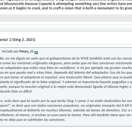
and idiosyncratic because Coppola is attempting something very few artists have eve
even as it begins to crack, and to craft a vision that is both a monument to its gran
nta! 2 (Sing 2, 2021)
Iniciado por
Ponyo_11
der, no me digais en serio que el gafapastismo de la VOSE también está con las canc
e como las versiones originales ninguna, pero anda que no hay canciones versionada
tras adaptadas que están muy bien en castellano. A mi por ejemplo me gustan mucho
ces en que queda mal y otras bien, depende del talento del adaptador. Soy de los 
ene que tener, al adaptarse al español, una traducción literal. Que pienso que se pue
 pierde el significado de la letra original. Y además es importarte hacerlo pegadizo y q
cerlo, porque la canción original a lo mejor está demasiado ligada al idioma ingles y
ducirlo bien es dificil.
ro, está claro que la razón por la que tanto Sing 1 como 2 no están traducidas las ca
opurrí", es decir que son todas canciones populares, no originales (excepto Set It All Fre
nceptualmente al doblarlo en muchos idiomas, además de temas de derechos. Eso si 
btitularse, al menos, si encima se usan para la trama. Pero ahi también tiene que ver
rp no deja que se subtitulen las canciones.