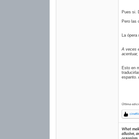
Pues si. 
Pero las 
La ópera 
A veces e
acentuar, 
Esto en m
traducirl
espanto. A
Última edic
cinefi
What makes
allusive, 
organism, 