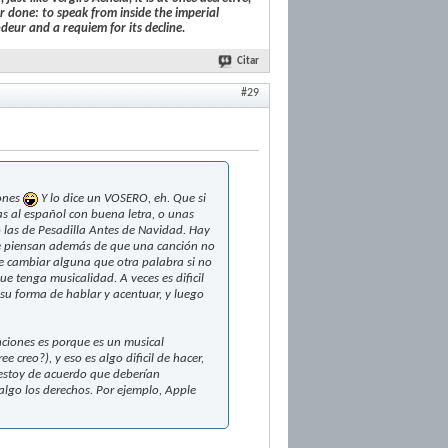
r done: to speak from inside the imperial
deur and a requiem for its decline.
Citar
#29
iones
Y lo dice un VOSERO, eh. Que si
s al español con buena letra, o unas
 las de Pesadilla Antes de Navidad. Hay
que piensan además de que una canción no
de cambiar alguna que otra palabra si no
ue tenga musicalidad. A veces es dificil
 su forma de hablar y acentuar, y luego
nciones es porque es un musical
e creo?), y eso es algo dificil de hacer,
estoy de acuerdo que deberían
 algo los derechos. Por ejemplo, Apple