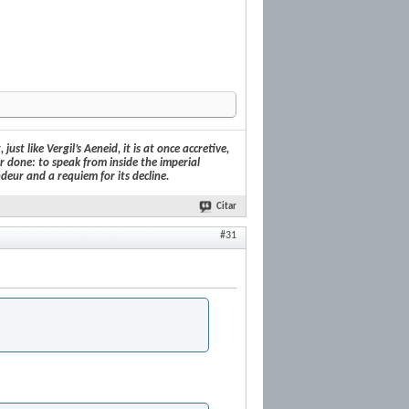
st like Vergil’s Aeneid, it is at once accretive,
r done: to speak from inside the imperial
deur and a requiem for its decline.
Citar
#31