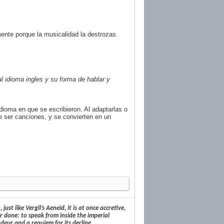
ente porque la musicalidad la destrozas.
al idioma ingles y su forma de hablar y
dioma en que se escribieron. Al adaptarlas o
e ser canciones, y se convierten en un
st like Vergil’s Aeneid, it is at once accretive,
r done: to speak from inside the imperial
deur and a requiem for its decline.