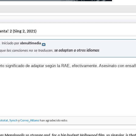
nta! 2 (Sing 2, 2021)
Iniciado por
obmultimedia
 que las canciones no se traducen,
se adaptan a otros idiomas
rto significado de adaptar según la RAE, efectivamente. Asesinato con ensa
lototal
,
Synch
y
Corvo_Attano
han agradecido esto.
 Megalopolis so strange and, for a big-budget Hollywood film, so singular, is that, ju