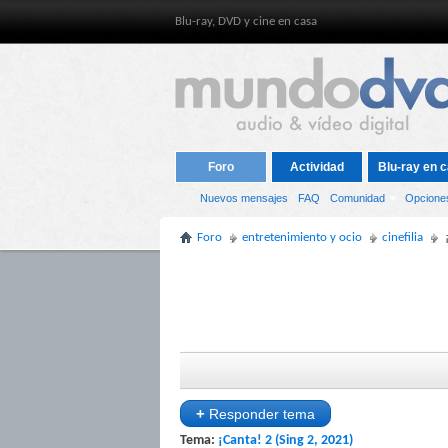
Blu-ray, DVD y cine en casa
Foro
Actividad
Blu-ray en c
Nuevos mensajes
FAQ
Comunidad
Opcione
Foro
entretenimiento y ocio
cinefilia
+
Responder tema
Tema:
¡Canta! 2 (Sing 2, 2021)