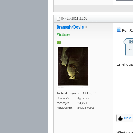
04/11/2021
21:08
Branagh/Doyle
Re: ¡Ca
Vigilante
es
En el cua
Fecha de ingreso
22 Jun, 14
Ubicación
Agincourt
Mensajes
23,024
Agradecido
54325 veces
cinefi
What makes