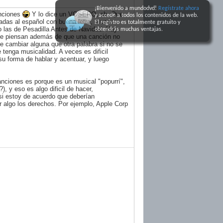
¡Bienvenido a mundodvd!
Regístrate ahora
anciones
Y lo dice un VOSERO, eh. Que
y accede a todos los contenidos de la web.
adas al español con buena letra, o unas
El registro
es totalmente gratuito y
 las de Pesadilla Antes de Navidad. Hay
obtendrás muchas ventajas
.
que piensan además de que una canción no
de cambiar alguna que otra palabra si no se
e tenga musicalidad. A veces es dificil
 su forma de hablar y acentuar, y luego
anciones es porque es un musical "popurrí",
), y eso es algo dificil de hacer,
i estoy de acuerdo que deberían
r algo los derechos. Por ejemplo, Apple Corp