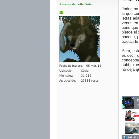
Re: ¡Ca
Amante de Bella Note
Joder, no
si que co
letras ad
veces en 
tiene que
pierde el
hacerlo, 
traducirlo 
Pero, est
es decir 
conceptua
subtitula
Fecha de ingreso
05 Mar, 11
no deja q
Ubicación
Cádiz
Mensajes
31,256
Agradecido
23953 veces