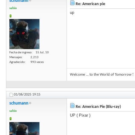
schumann
Re: American pie
sabio
up
Fecha de ingreso
15 Jul, 10
Mensajes
2,213
Agradecido
993 veces
Welcome ... to the World of Tomorrow !
01/06/2025
19:15
schumann
Re: American Pie (Blu-ray)
sabio
UP ( Pixar )