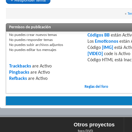
«
Te
Permisos de publicación
No puedes
crear nuevos temas
Códigos BB
están
Acti
No puedes
responder temas
Los
Emoticonos
están
No puedes
subir archivos adjuntos
Código
[IMG]
está
Acti
No puedes
editar tus mensajes
[VIDEO]
code is
Activo
Código HTML está
Inac
Trackbacks
are
Activo
Pingbacks
are
Activo
Refbacks
are
Activo
Reglas del foro
Otros proyectos
foro DVD