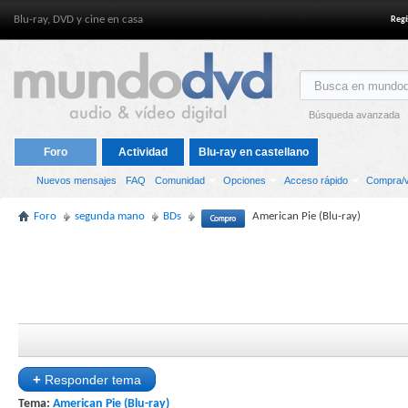
Blu-ray, DVD y cine en casa
Regí
Búsqueda avanzada
Foro
Actividad
Blu-ray en castellano
Nuevos mensajes
FAQ
Comunidad
Opciones
Acceso rápido
Compra/v
Foro
segunda mano
BDs
American Pie (Blu-ray)
+
Responder tema
Tema:
American Pie (Blu-ray)