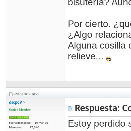
bisutería? Aunq
Por cierto. ¿q
¿Algo relaciona
Alguna cosilla 
relieve...
22/01/2012
10:22
dscp69
Respuesta: C
Senior Member
Estoy perdido 
Fecha de ingreso
10 Mar, 08
Mensajes
17,040