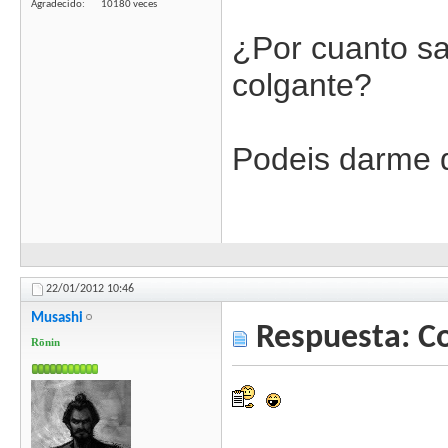
Agradecido
10180 veces
¿Por cuanto sal
colgante?
Podeis darme d
22/01/2012
10:46
Musashi
Respuesta: C
Rōnin