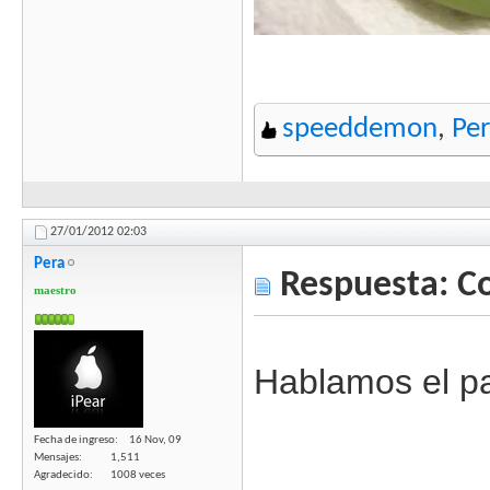
speeddemon
,
Pe
27/01/2012
02:03
Pera
Respuesta: C
maestro
Hablamos el p
Fecha de ingreso
16 Nov, 09
Mensajes
1,511
Agradecido
1008 veces