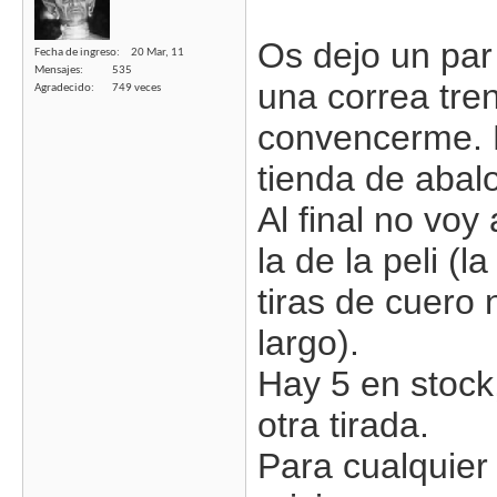
Os dejo un par 
Fecha de ingreso
20 Mar, 11
Mensajes
535
una correa tre
Agradecido
749 veces
convencerme. L
tienda de abalo
Al final no voy
la de la peli (l
tiras de cuero
largo).
Hay 5 en stock
otra tirada.
Para cualquier