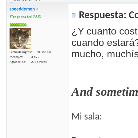
05/02/2012
18:50
speeddemon
Respuesta: C
Y're gonna feel PAIN
¿Y cuanto cost
cuando estará?
mucho, muchís
Fecha de ingreso
28 Dec, 08
Mensajes
3,672
Agradecido
2716 veces
And sometime
Mi sala: