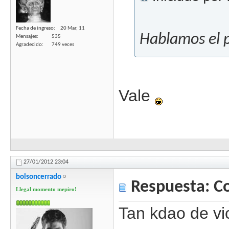
Fecha de ingreso
20 Mar, 11
Hablamos el 
Mensajes
535
Agradecido
749 veces
Vale
27/01/2012
23:04
bolsoncerrado
Respuesta: C
Llegal momento mepiro!
Tan kdao de vi