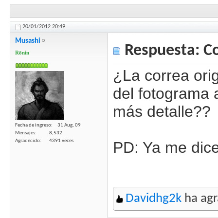
20/01/2012
20:49
Musashi
Respuesta: C
Rōnin
¿La correa orig
del fotograma 
más detalle??
Fecha de ingreso
31 Aug, 09
Mensajes
8,532
Agradecido
4391 veces
PD: Ya me dic
Davidhg2k
ha agr