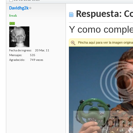
Davidhg2k
Respuesta: C
freak
Y como comple
Fecha de ingreso
20 Mar, 11
Mensajes
535
Agradecido
749 veces