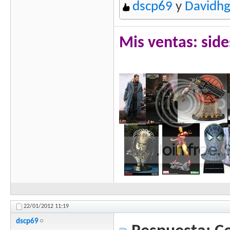
dscp69
y
Davidh
Mis ventas: side
22/01/2012
11:19
dscp69