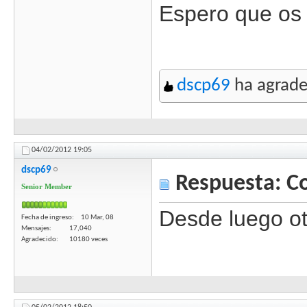
Espero que os
dscp69
ha agrade
04/02/2012
19:05
dscp69
Respuesta: C
Senior Member
Desde luego ot
Fecha de ingreso
10 Mar, 08
Mensajes
17,040
Agradecido
10180 veces