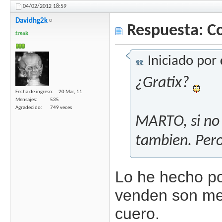
04/02/2012
18:59
Davidhg2k
Respuesta: C
freak
Iniciado por
¿Gratix?
Fecha de ingreso
20 Mar, 11
Mensajes
535
Agradecido
749 veces
MARTO, si no 
tambien. Pero 
Lo he hecho po
venden son met
cuero.