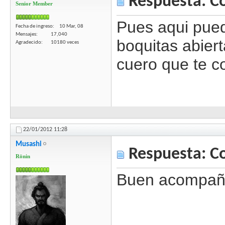
Respuesta: C
Senior Member
Pues aqui pued
Fecha de ingreso
10 Mar, 08
Mensajes
17,040
boquitas abier
Agradecido
10180 veces
cuero que te c
22/01/2012
11:28
Musashi
Respuesta: C
Rōnin
Buen acompaña