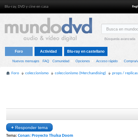
Blu-ray, DVD y cine en casa
Regí
Búsqueda avanzada
Foro
Actividad
Blu-ray en castellano
Nuevos mensajes
FAQ
Comunidad
Opciones
Acceso rápido
Compra/v
Foro
coleccionismo
coleccionismo (Merchandising)
props / replicas
+
Responder tema
Tema:
Conan: Proyecto Thulsa Doom