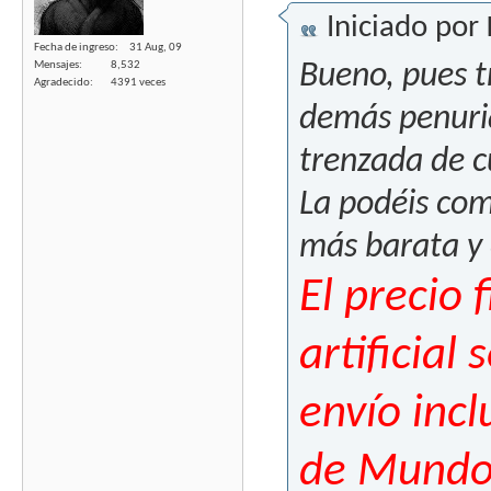
Iniciado por
Fecha de ingreso
31 Aug, 09
Mensajes
8,532
Bueno, pues tr
Agradecido
4391 veces
demás penuria
trenzada de c
La podéis com
más barata y
El precio 
artificial
envío incl
de Mundo