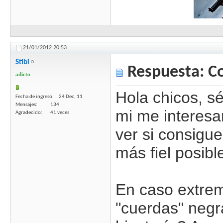
21/01/2012
20:53
Stibi
Respuesta: C
adicto
Hola chicos, sé
Fecha de ingreso
24 Dec, 11
Mensajes
134
mi me interesa
Agradecido
41 veces
ver si consigu
más fiel posible
En caso extre
"cuerdas" negra