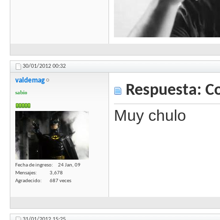
30/01/2012
00:32
valdemag
Respuesta: C
sabio
Muy chulo
Fecha de ingreso
24 Jan, 09
Mensajes
3,678
Agradecido
687 veces
31/01/2012
15:25