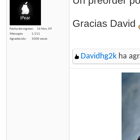
Un preorder po
Gracias David
Fecha de ingreso
16 Nov, 09
Mensajes
1,511
Agradecido
1008 veces
Davidhg2k
ha agr