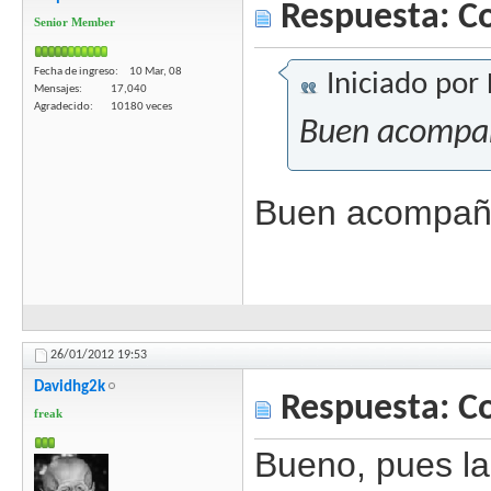
Respuesta: C
Senior Member
Fecha de ingreso
10 Mar, 08
Iniciado por
Mensajes
17,040
Agradecido
10180 veces
Buen acompañ
Buen acompaña
26/01/2012
19:53
Davidhg2k
Respuesta: C
freak
Bueno, pues la