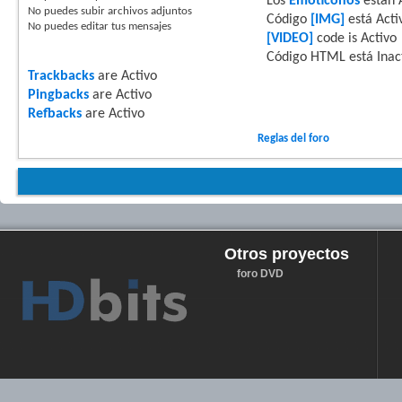
Los
Emoticonos
están
No puedes
subir archivos adjuntos
Código
[IMG]
está
Acti
No puedes
editar tus mensajes
[VIDEO]
code is
Activo
Código HTML está
Inac
Trackbacks
are
Activo
Pingbacks
are
Activo
Refbacks
are
Activo
Reglas del foro
Otros proyectos
foro DVD