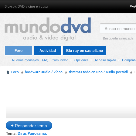
Blu-ray, DVD y cine en casa
Regí
Búsqueda avanzada
Foro
Actividad
Blu-ray en castellano
Nuevos mensajes
FAQ
Comunidad
Opciones
Acceso rápido
Compra/v
Foro
hardware audio / vídeo
sistemas todo en uno / audio portátil
+
Responder tema
Tema:
Dirac Panorama.