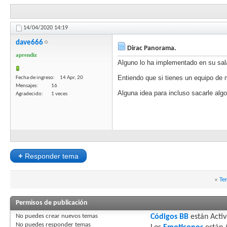
14/04/2020
14:19
dave666
Dirac Panorama.
aprendiz
Alguno lo ha implementado en su sal
Entiendo que si tienes un equipo de 
Fecha de ingreso
14 Apr, 20
Mensajes
16
Alguna idea para incluso sacarle alg
Agradecido
1 veces
+
Responder tema
«
Te
Permisos de publicación
No puedes
crear nuevos temas
Códigos BB
están
Acti
No puedes
responder temas