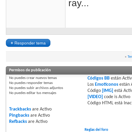
ray...
+
Responder tema
«
Te
Permisos de publicación
No puedes
crear nuevos temas
Códigos BB
están
Acti
No puedes
responder temas
Los
Emoticonos
están
No puedes
subir archivos adjuntos
Código
[IMG]
está
Acti
No puedes
editar tus mensajes
[VIDEO]
code is
Activo
Código HTML está
Inac
Trackbacks
are
Activo
Pingbacks
are
Activo
Refbacks
are
Activo
Reglas del foro