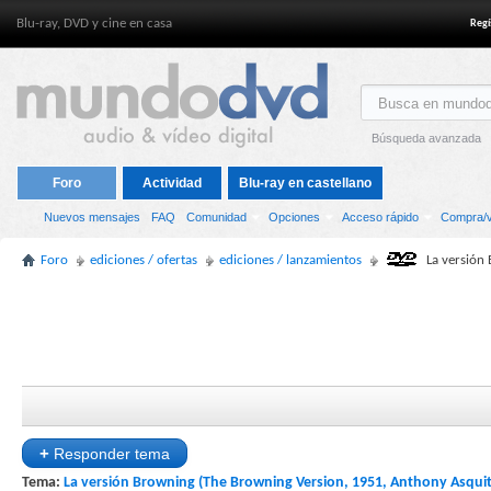
Blu-ray, DVD y cine en casa
Regí
Búsqueda avanzada
Foro
Actividad
Blu-ray en castellano
Nuevos mensajes
FAQ
Comunidad
Opciones
Acceso rápido
Compra/v
Foro
ediciones / ofertas
ediciones / lanzamientos
La versión
+
Responder tema
Tema:
La versión Browning (The Browning Version, 1951, Anthony Asqui