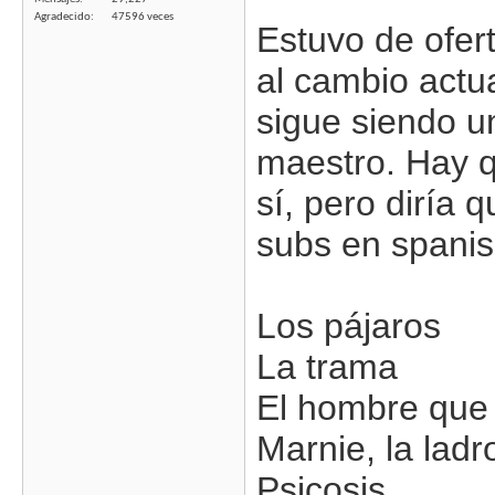
Agradecido
47596 veces
Estuvo de ofer
al cambio actu
sigue siendo u
maestro. Hay q
sí, pero diría
subs en spanish
Los pájaros
La trama
El hombre que
Marnie, la ladr
Psicosis