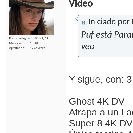
Video
Iniciado por
Puf está Para
Fecha de ingreso
06 Jul, 03
Mensajes
2,910
veo
Agradecido
1796 veces
Y sigue, con: 3
Ghost 4K DV
Atrapa a un L
Super 8 4K DV