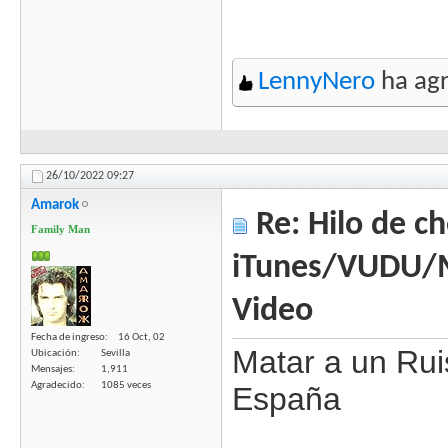
LennyNero
ha agr
26/10/2022
09:27
Amarok
Re: Hilo de ch
Family Man
iTunes/VUDU/
Video
Fecha de ingreso
16 Oct, 02
Matar a un Rui
Ubicación
Sevilla
Mensajes
1,911
Agradecido
1085 veces
España