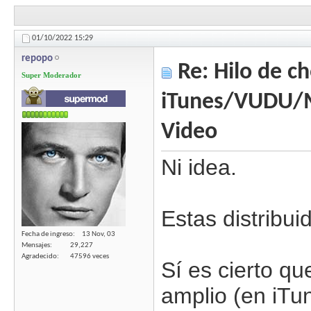
01/10/2022
15:29
repopo
Re: Hilo de ch
Super Moderador
iTunes/VUDU/
Video
Ni idea.
Estas distribu
Fecha de ingreso
13 Nov, 03
Mensajes
29,227
Agradecido
47596 veces
Sí es cierto qu
amplio (en iTun