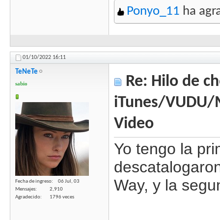
Ponyo_11
ha agra
01/10/2022
16:11
TeNeTe
Re: Hilo de ch
sabio
iTunes/VUDU/
Video
Yo tengo la pr
descatalogaron
Way, y la segu
Fecha de ingreso
06 Jul, 03
Mensajes
2,910
Agradecido
1796 veces