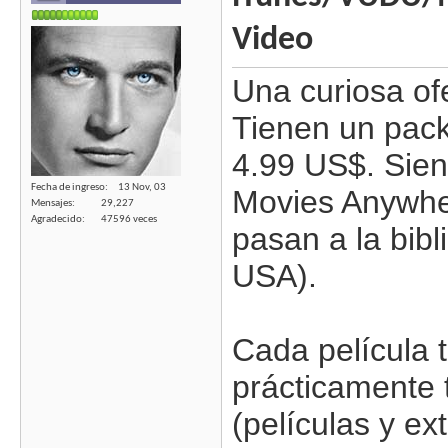
Video
Una curiosa o
Tienen un pack
4.99 US$. Sien
Fecha de ingreso
13 Nov, 03
Movies Anywhe
Mensajes
29,227
Agradecido
47596 veces
pasan a la bib
USA).
Cada película t
prácticamente t
(películas y ex