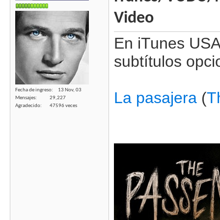
Video
En iTunes USA,
subtítulos opci
Fecha de ingreso
13 Nov, 03
La pasajera
(
T
Mensajes
29,227
Agradecido
47596 veces