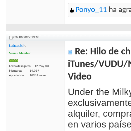
Ponyo_11
ha agra
03/10/2022
13:10
tatoadsl
Re: Hilo de ch
Senior Member
iTunes/VUDU/
Fecha de ingreso
12 May, 03
Mensajes
14,059
Video
Agradecido
10962 veces
Under the Milk
exclusivamente
alquiler, comp
en varios país