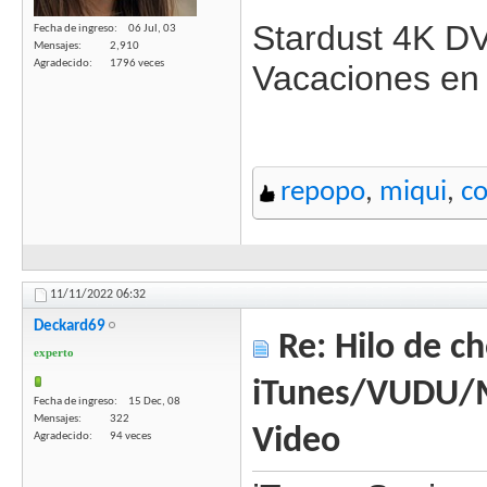
Stardust 4K DV
Fecha de ingreso
06 Jul, 03
Mensajes
2,910
Agradecido
1796 veces
Vacaciones en
repopo
,
miqui
,
c
11/11/2022
06:32
Deckard69
Re: Hilo de ch
experto
iTunes/VUDU/
Fecha de ingreso
15 Dec, 08
Mensajes
322
Video
Agradecido
94 veces