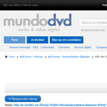
Blu-ray, DVD y cine en casa
Regí
Búsqueda avanzada
Foro
Actividad
Blu-ray en castellano
Nuevos mensajes
FAQ
Comunidad
Opciones
Acceso rápido
Compra/v
Foro
ediciones / ofertas
ediciones / lanzamientos digitales
Hilo de 
+
Responder tema
Tema:
Hilo de chollos en iTunes/VUDU/MoviesAnywhere/Amazon Prime 