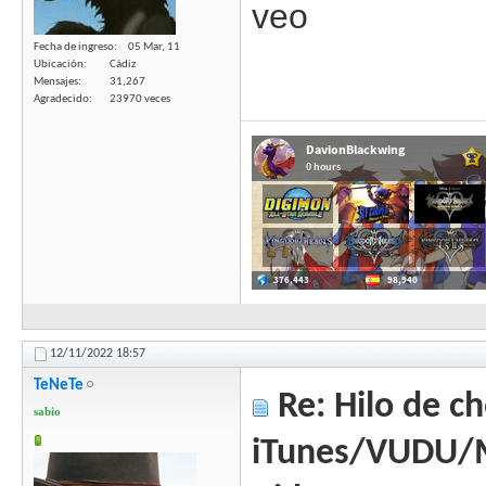
veo
Fecha de ingreso
05 Mar, 11
Ubicación
Cádiz
Mensajes
31,267
Agradecido
23970 veces
12/11/2022
18:57
TeNeTe
Re: Hilo de ch
sabio
iTunes/VUDU/