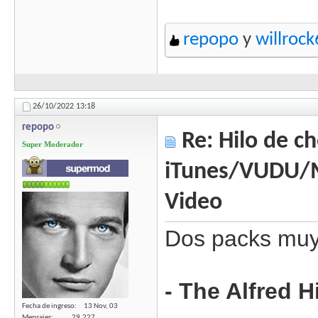
repopo
y
willroc
26/10/2022
13:18
repopo
Re: Hilo de ch
Super Moderador
iTunes/VUDU/
Video
Dos packs muy
- The Alfred 
Fecha de ingreso
13 Nov, 03
Mensajes
29,227