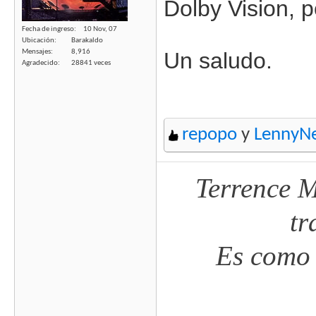
Dolby Vision, 
Fecha de ingreso
10 Nov, 07
Ubicación
Barakaldo
Mensajes
8,916
Un saludo.
Agradecido
28841 veces
repopo
y
LennyN
Terrence M
tr
Es como 