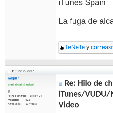
iTunes Spain
La fuga de alc
TeNeTe
y
correas
11/11/2022
09:17
miqui
Re: Hilo de ch
dead, drunk & naked
iTunes/VUDU/
Fecha de ingreso
16 Nov, 04
Mensajes
822
Video
Agradecido
137 veces