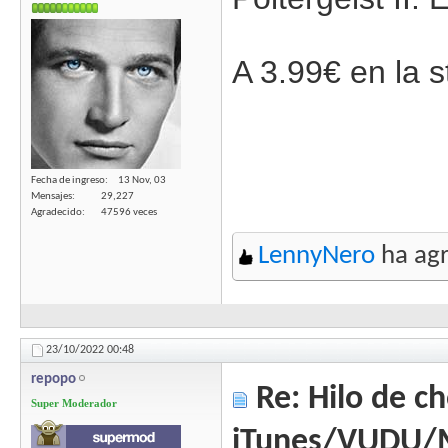
A 3.99€ en la 
Fecha de ingreso
13 Nov, 03
Mensajes
29,227
Agradecido
47596 veces
LennyNero
ha agr
23/10/2022
00:48
repopo
Re: Hilo de ch
Super Moderador
iTunes/VUDU/