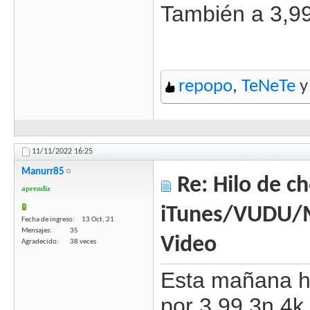
También a 3,99
repopo
,
TeNeTe
11/11/2022
16:25
Manurr85
Re: Hilo de ch
aprendiz
iTunes/VUDU/
Fecha de ingreso
13 Oct, 21
Mensajes
35
Video
Agradecido
38 veces
Esta mañana h
por 3,99 3n 4k 