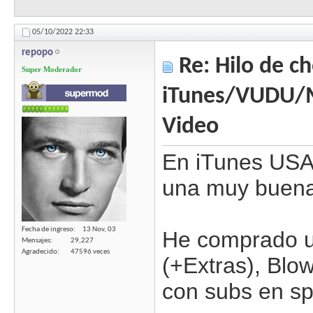
05/10/2022
22:33
repopo
Re: Hilo de ch
Super Moderador
iTunes/VUDU/
Video
En iTunes USA 
una muy buena
Fecha de ingreso
13 Nov, 03
He comprado u
Mensajes
29,227
Agradecido
47596 veces
(+Extras), Blow
con subs en spa