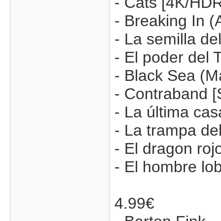
- Cats [4K/HDR
- Breaking In 
- La semilla de
- El poder del 
- Black Sea (M
- Contraband [
- La última cas
- La trampa de
- El dragon roj
- El hombre lo
4.99€