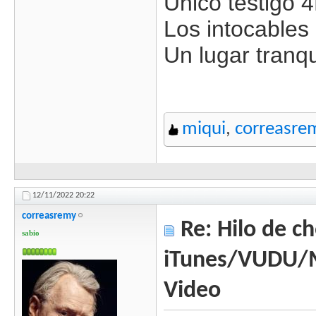
Único testigo
Los intocables
Un lugar tranq
miqui
,
correasre
12/11/2022
20:22
correasremy
Re: Hilo de ch
sabio
iTunes/VUDU/
Video