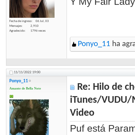
Y My Fair Lady
Fecha de ingreso
06 Jul, 03
Mensajes
2,910
Agradecido
1796 veces
Ponyo_11
ha agra
11/11/2022
19:00
Ponyo_11
Re: Hilo de ch
Amante de Bella Note
iTunes/VUDU/
Video
Puf está Param