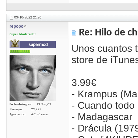
03/10/2022
21:26
repopo
Re: Hilo de ch
Super Moderador
Unos cuantos t
store de iTune
3.99€
- Krampus (Mal
- Cuando todo 
Fecha de ingreso
13 Nov, 03
Mensajes
29,227
- Madagascar
Agradecido
47596 veces
- Drácula (197