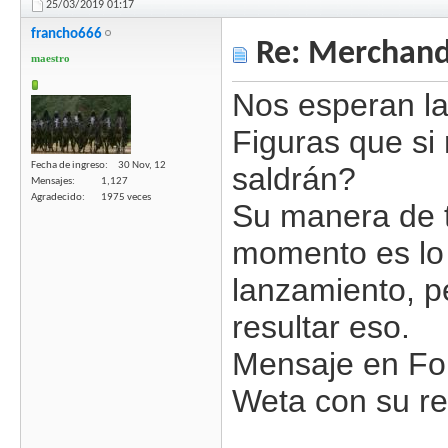
25/03/2019
01:17
francho666
Re: Merchandi
maestro
Nos esperan l
Figuras que si 
Fecha de ingreso
30 Nov, 12
saldrán?
Mensajes
1,127
Agradecido
1975 veces
Su manera de t
momento es lo d
lanzamiento, p
resultar eso.
Mensaje en Fo
Weta con su re