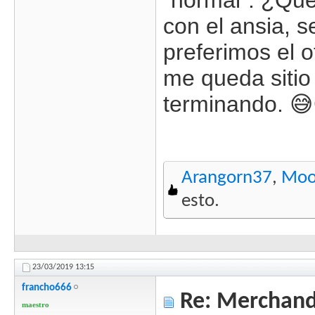
"normal". ¿Que
con el ansia, s
preferimos el 
me queda sitio
terminando. 😅
Arangorn37
,
Moo
esto.
23/03/2019
13:15
francho666
Re: Merchandi
maestro