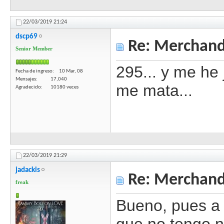
22/03/2019
21:24
dscp69
Re: Merchandi
Senior Member
295... y me he 
Fecha de ingreso
10 Mar, 08
Mensajes
17,040
me mata...
Agradecido
10180 veces
22/03/2019
21:29
jadackis
Re: Merchandi
freak
Bueno, pues a 
que no tengo n