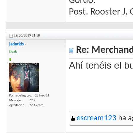
Gordo.
Post. Rooster J.
22/03/2019
21:18
jadackis
Re: Merchandi
freak
Ahí tenéis el b
Fecha de ingreso
26 Nov, 12
Mensajes
967
Agradecido
511 veces
escream123
ha a