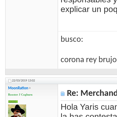
explicar un poqui
busco:
corona rey brujo 1
22/03/2019
13:02
MoonRation
Re: Merchandi
Rooster J Cogburn
Hola Yaris cua
la has contest