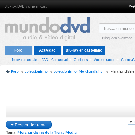
Blu-ray, DVD y cine en casa
Regí
Búsqueda avanzada
Foro
Actividad
Blu-ray en castellano
Nuevos mensajes
FAQ
Comunidad
Opciones
Acceso rápido
Compra/v
Foro
coleccionismo
coleccionismo (Merchandising)
Merchandising 
+
Responder tema
Tema:
Merchandising de la Tierra Media