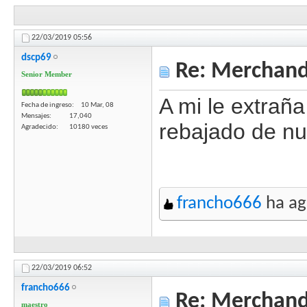
22/03/2019
05:56
dscp69
Re: Merchandi
Senior Member
A mi le extraña
Fecha de ingreso
10 Mar, 08
Mensajes
17,040
rebajado de n
Agradecido
10180 veces
francho666
ha ag
22/03/2019
06:52
francho666
Re: Merchandi
maestro