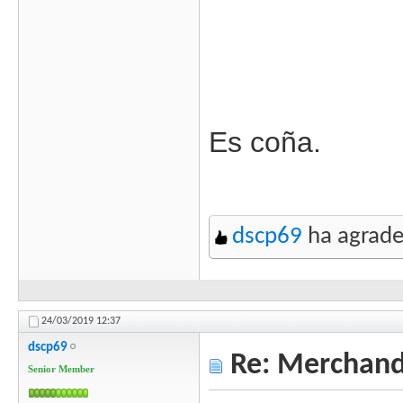
Es coña.
dscp69
ha agrade
24/03/2019
12:37
dscp69
Re: Merchandi
Senior Member