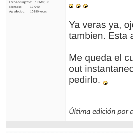
Fecha de ingreso
10 Mar, 08
Mensajes
17,040
Agradecido
10180 veces
Ya veras ya, oj
tambien. Esta 
Me queda el cu
out instantaneo
pedirlo.
Última edición por