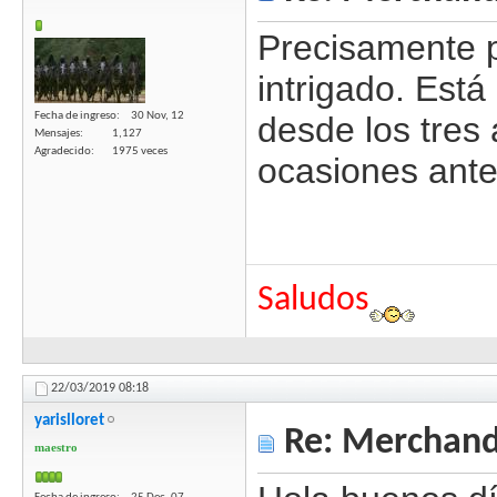
Precisamente p
intrigado. Est
Fecha de ingreso
30 Nov, 12
desde los tres
Mensajes
1,127
Agradecido
1975 veces
ocasiones anter
Saludos
22/03/2019
08:18
yarislloret
Re: Merchandi
maestro