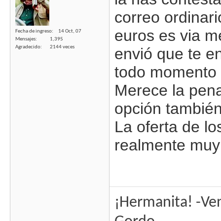
correo ordinari
euros es via m
Fecha de ingreso
14 Oct, 07
Mensajes
1,395
Agradecido
2144 veces
envió que te e
todo momento 
Merece la pena
opción también
La oferta de l
realmente muy 
¡Hermanita! -Ven