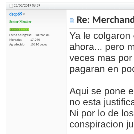
23/03/2019
08:39
dscp69
Re: Merchandi
Senior Member
Ya le colgaron 
Fecha de ingreso
10 Mar, 08
Mensajes
17,040
ahora... pero 
Agradecido
10180 veces
veces mas por 
pagaran en po
Aqui se pone e
no esta justi
Ni por lo de lo
conspiracion j