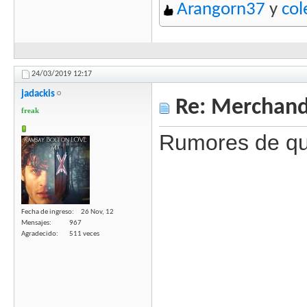
Arangorn37
y
col
24/03/2019
12:17
jadackis
Re: Merchandi
freak
Rumores de que
Fecha de ingreso
26 Nov, 12
Mensajes
967
Agradecido
511 veces