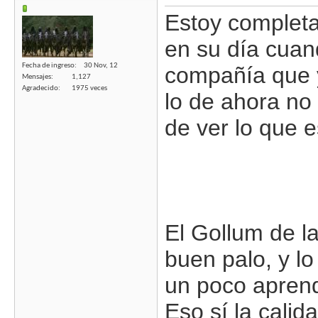
Estoy complet
en su día cuan
Fecha de ingreso
30 Nov, 12
compañía que y
Mensajes
1,127
Agradecido
1975 veces
lo de ahora no
de ver lo que 
El Gollum de la
buen palo, y l
un poco aprendi
Eso sí la calid