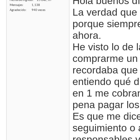
Hola buenos dí
Fecha de ingreso
25 Dec, 07
Mensajes
1,138
La verdad que 
Agradecido
940 veces
porque siempr
ahora.
He visto lo de 
comprarme un 
recordaba que 
entiendo qué d
en 1 me cobran 
pena pagar los
Es que me dice
seguimiento o 
responsables y