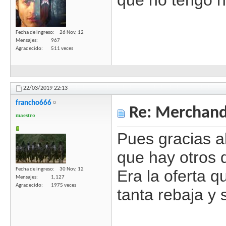
Fecha de ingreso
26 Nov, 12
Mensajes
967
Agradecido
511 veces
22/03/2019
22:13
francho666
Re: Merchandi
maestro
Pues gracias a
que hay otros 
Fecha de ingreso
30 Nov, 12
Era la oferta 
Mensajes
1,127
Agradecido
1975 veces
tanta rebaja y