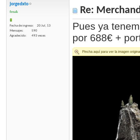
jorgedxto
Re: Merchandi
freak
Pues ya tenemo
Fecha de ingreso
20 Jul, 13
Mensajes
590
por 688€ + por
Agradecido
493 veces