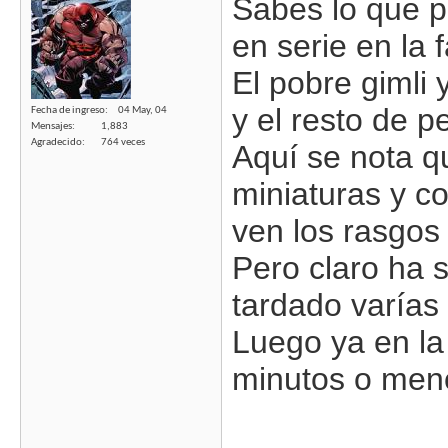
Sabes lo que pa
en serie en la 
El pobre gimli 
y el resto de p
Fecha de ingreso
04 May, 04
Mensajes
1,883
Agradecido
764 veces
Aquí se nota q
miniaturas y c
ven los rasgos
Pero claro ha 
tardado varías
Luego ya en la 
minutos o meno