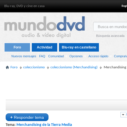
Blu-ray, DVD y cine en casa
Regí
Búsqueda avanzada
Foro
Actividad
Blu-ray en castellano
Nuevos mensajes
FAQ
Comunidad
Opciones
Acceso rápido
Compra/v
Foro
coleccionismo
coleccionismo (Merchandising)
Merchandising 
+
Responder tema
Tema:
Merchandising de la Tierra Media