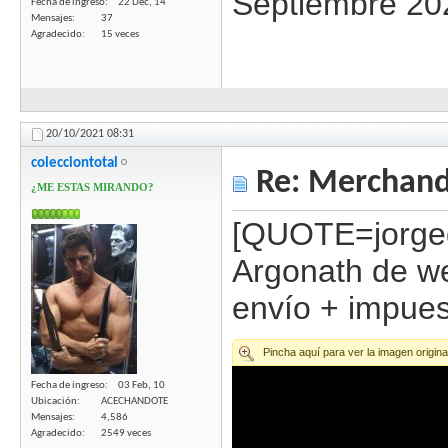
Septiembre 2
Fecha de ingreso
22 Dec, 14
Mensajes
37
Agradecido
15 veces
20/10/2021
08:31
colecciontotal
Re: Merchandi
¿ME ESTAS MIRANDO?
[QUOTE=jorged
Argonath de we
envío + impue
Fecha de ingreso
03 Feb, 10
Ubicación
ACECHANDOTE
Mensajes
4,586
Agradecido
2549 veces