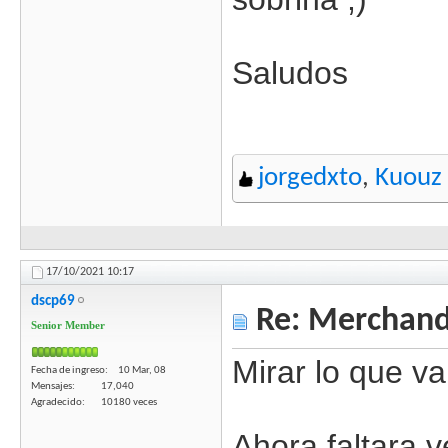
Saludos
jorgedxto
,
Kuouz
17/10/2021
10:17
dscp69
Re: Merchandi
Senior Member
Mirar lo que v
Fecha de ingreso
10 Mar, 08
Mensajes
17,040
Agradecido
10180 veces
Ahora faltara v