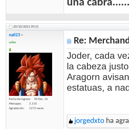
una cabra......
20/10/2021
09:21
nail23
Re: Merchandi
sabio
Joder, cada ve
la cabeza just
Aragorn avisan
estatuas, a na
Fecha de ingreso
30 Dec, 16
Mensajes
3,110
Agradecido
1272 veces
jorgedxto
ha agra