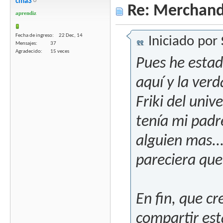
cma3
Re: Merchandi
aprendiz
Fecha de ingreso
22 Dec, 14
Iniciado por
Mensajes
37
Agradecido
15 veces
Pues he estad
aquí y la ver
Friki del uni
tenía mi pad
alguien mas..
pareciera que
En fin, que cr
compartir est