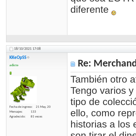
diferente
18/10/2021
17:08
KKeOpSS
Re: Merchandi
adicto
También otro af
Tengo varios y
tipo de colecc
Fecha de ingreso
21 May, 20
ello, como rep
Mensajes
133
Agradecido
81 veces
historias a los
son tirar el di