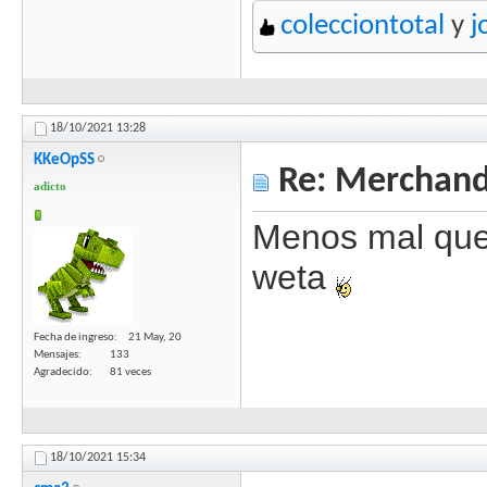
colecciontotal
y
j
18/10/2021
13:28
KKeOpSS
Re: Merchandi
adicto
Menos mal que 
weta
Fecha de ingreso
21 May, 20
Mensajes
133
Agradecido
81 veces
18/10/2021
15:34