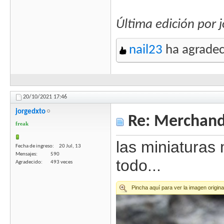
Última edición por 
nail23
ha agradec
20/10/2021
17:46
jorgedxto
Re: Merchandi
freak
las miniaturas 
Fecha de ingreso
20 Jul, 13
Mensajes
590
todo...
Agradecido
493 veces