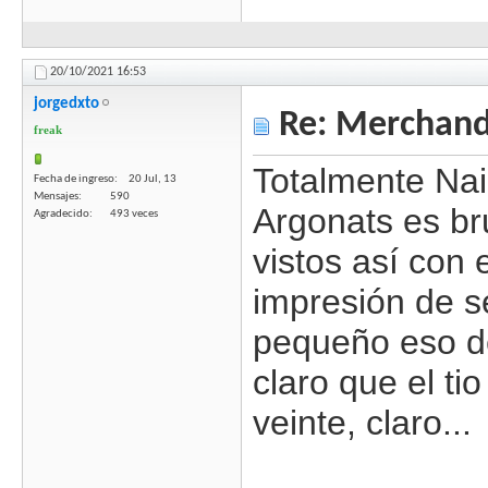
20/10/2021
16:53
jorgedxto
Re: Merchandi
freak
Totalmente Nai
Fecha de ingreso
20 Jul, 13
Mensajes
590
Argonats es bru
Agradecido
493 veces
vistos así con 
impresión de s
pequeño eso de 
claro que el ti
veinte, claro...