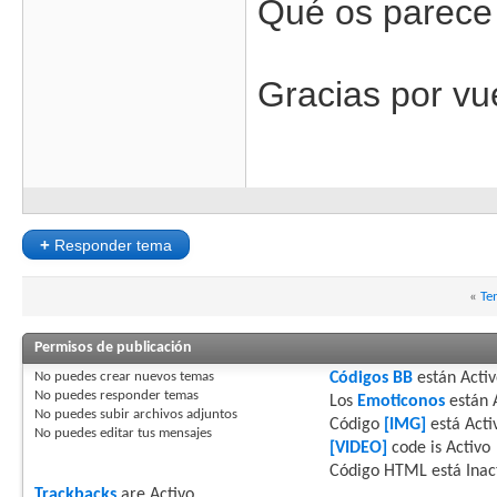
Qué os parece 
Gracias por vu
+
Responder tema
«
Te
Permisos de publicación
No puedes
crear nuevos temas
Códigos BB
están
Acti
No puedes
responder temas
Los
Emoticonos
están
No puedes
subir archivos adjuntos
Código
[IMG]
está
Acti
No puedes
editar tus mensajes
[VIDEO]
code is
Activo
Código HTML está
Inac
Trackbacks
are
Activo