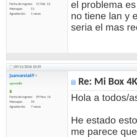
el problema es 
Fecha de ingreso
21 Feb, 12
Mensajes
51
no tiene lan y
Agradecido
1 veces
seria el mas r
09/11/2016
10:39
juanvarela69
Re: Mi Box 4K
aprendiz
Hola a todos/a
Fecha de ingreso
09 Nov, 16
Mensajes
34
Agradecido
7 veces
He estado esto
me parece que 