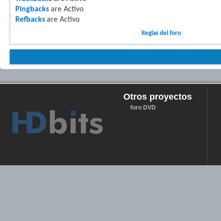
Pingbacks
are
Activo
Refbacks
are
Activo
Reglas del foro
Otros proyectos
foro DVD