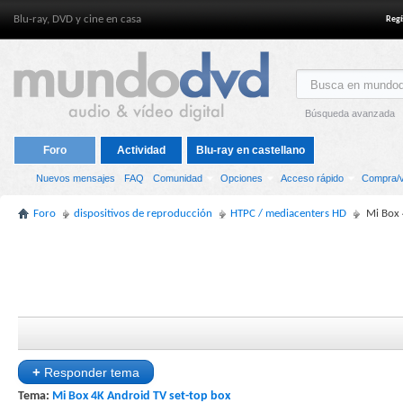
Blu-ray, DVD y cine en casa
Regí
Búsqueda avanzada
Foro
Actividad
Blu-ray en castellano
Nuevos mensajes
FAQ
Comunidad
Opciones
Acceso rápido
Compra/v
Foro
dispositivos de reproducción
HTPC / mediacenters HD
Mi Box 
+
Responder tema
Tema:
Mi Box 4K Android TV set-top box