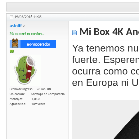
19/05/2016
11:35
astolff
Mi Box 4K And
Me comeré tu cerebro..
Ya tenemos nu
fuerte. Espere
ocurra como co
en Europa ni U
Fecha de ingreso
28 Jan, 08
Ubicación
Santiago de Compostela
Mensajes
4,010
Agradecido
469 veces