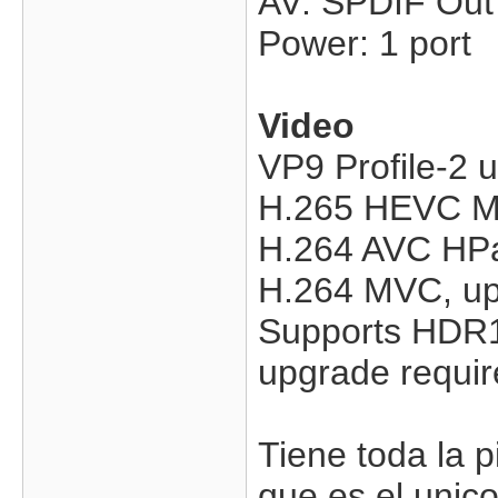
AV: SPDIF Out 
Power: 1 port
Video
VP9 Profile-2 
H.265 HEVC MP-
H.264 AVC HPat
H.264 MVC, up
Supports HDR1
upgrade requir
Tiene toda la
que es el unic