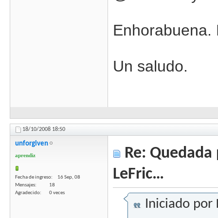
Enhorabuena. M
Un saludo.
18/10/2008
18:50
unforgiven
Re: Quedada 
aprendiz
LeFric…
Fecha de ingreso
16 Sep, 08
Mensajes
18
Agradecido
0 veces
Iniciado por