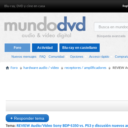
Blu-ray, DVD y cine en casa
Regí
Búsqueda avanzada
Foro
Actividad
Blu-ray en castellano
Nuevos mensajes
FAQ
Comunidad
Opciones
Acceso rápido
Compra/v
Foro
hardware audio / vídeo
receptores / amplificadores
REVIEW Au
+
Responder tema
Tema:
REVIEW Audio/Video Sony BDP-S350 vs. PS3 y discusión nuevos au