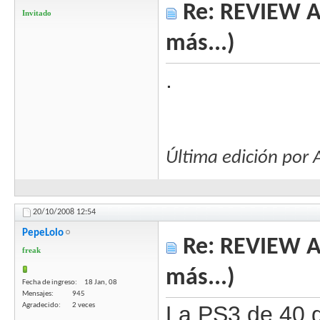
Re: REVIEW Au
Invitado
más...)
.
Última edición po
20/10/2008
12:54
PepeLolo
Re: REVIEW Au
freak
más...)
Fecha de ingreso
18 Jan, 08
Mensajes
945
Agradecido
2 veces
La PS3 de 40 g