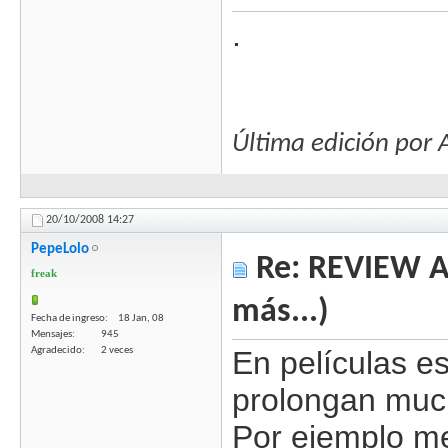
.
Última edición po
20/10/2008
14:27
PepeLolo
Re: REVIEW Au
freak
más...)
Fecha de ingreso
18 Jan, 08
Mensajes
945
Agradecido
2 veces
En películas e
prolongan much
Por ejemplo me