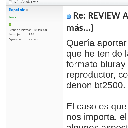
17/10/2008
12:43
PepeLolo
Re: REVIEW Au
freak
más...)
Fecha de ingreso
18 Jan, 08
Mensajes
945
Agradecido
2 veces
Quería aportar
que he tenido 
formato bluray
reproductor, co
denon bt2500.
El caso es que
nos importa, e
algunos aspec