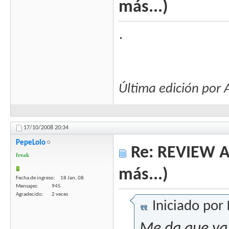
más...)
.
Última edición po
17/10/2008
20:34
PepeLolo
Re: REVIEW Au
freak
más...)
Fecha de ingreso
18 Jan, 08
Mensajes
945
Agradecido
2 veces
Iniciado por