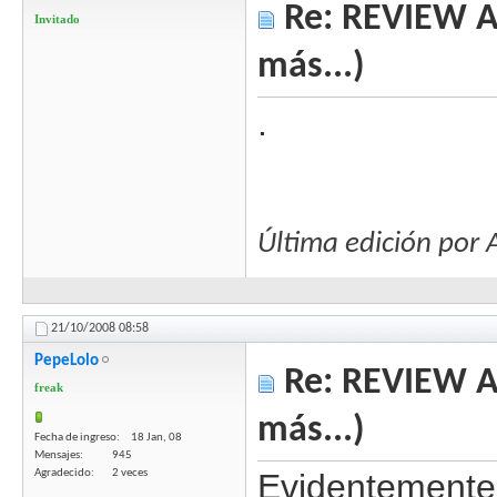
Re: REVIEW Au
Invitado
más...)
.
Última edición po
21/10/2008
08:58
PepeLolo
Re: REVIEW Au
freak
más...)
Fecha de ingreso
18 Jan, 08
Mensajes
945
Agradecido
2 veces
Evidentemente