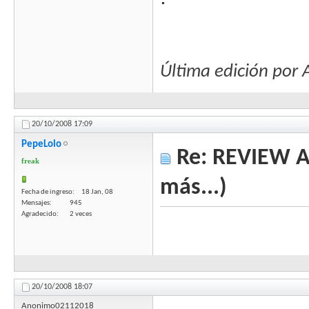
Última edición po
20/10/2008
17:09
PepeLolo
Re: REVIEW Au
freak
más...)
Fecha de ingreso
18 Jan, 08
Mensajes
945
Agradecido
2 veces
20/10/2008
18:07
Anonimo02112018