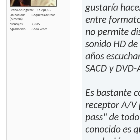
gustaría hace
Fecha de ingreso
16 Apr, 05
Ubicación
Roquetas de Mar
entre formato
(Almería)
Mensajes
7,335
Agradecido
3666 veces
no permite dis
sonido HD de m
años escuchan
SACD y DVD-A
Es bastante c
receptor A/V 
pass" de todo
conocido es q