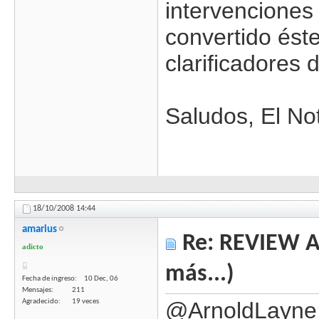
intervenciones
convertido éste
clarificadores 
Saludos, El Not
18/10/2008
14:44
amarius
Re: REVIEW Au
adicto
más...)
Fecha de ingreso
10 Dec, 06
Mensajes
211
Agradecido
19 veces
@ArnoldLayne