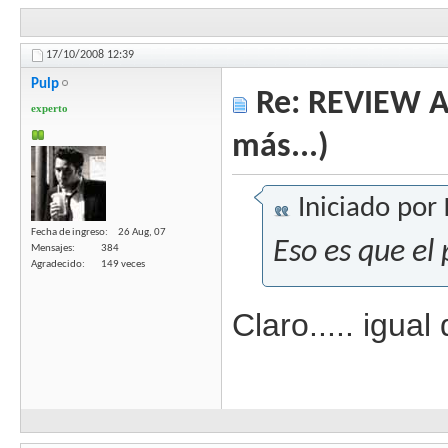
17/10/2008
12:39
Pulp
Re: REVIEW Au
experto
más...)
Iniciado por
Fecha de ingreso
26 Aug, 07
Eso es que el 
Mensajes
384
Agradecido
149 veces
Claro..... igua