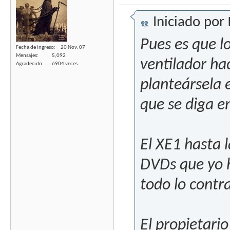
Iniciado por
Pues es que lo
Fecha de ingreso
20 Nov, 07
Mensajes
5,092
ventilador h
Agradecido
6904 veces
planteársela 
que se diga en
El XE1 hasta 
DVDs que yo h
todo lo contrar
El propietario