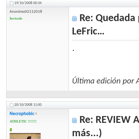
19/10/2008
00:34
Anonimo02112018
Re: Quedada 
Invitado
LeFric…
.
Última edición po
20/10/2008
11:00
Necrophobic
Re: REVIEW Au
ATHLETIC !!!!!!!
más...)