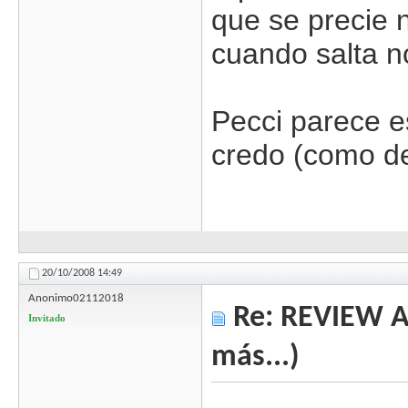
que se precie n
cuando salta n
Pecci parece e
credo (como d
20/10/2008
14:49
Anonimo02112018
Re: REVIEW Au
Invitado
más...)
.