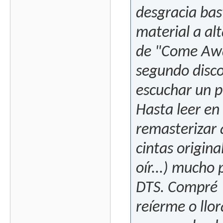
desgracia bas
material a al
de "Come Awa
segundo disc
escuchar un p
Hasta leer en
remasterizar a
cintas origin
oír...) mucho 
DTS. Compré "
reíerme o llo