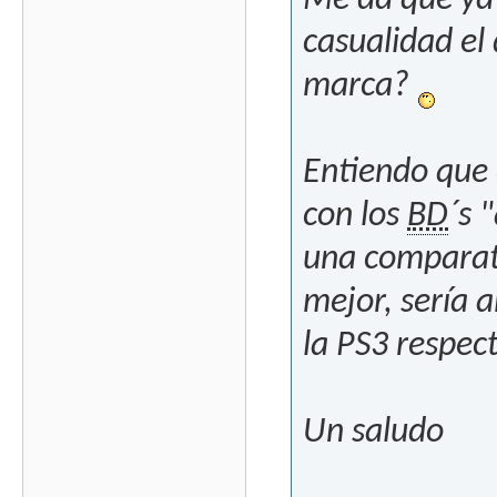
Me da que ya 
casualidad el
marca?
Entiendo que 
con los
BD
´s 
una comparati
mejor, sería 
la PS3 respec
Un saludo