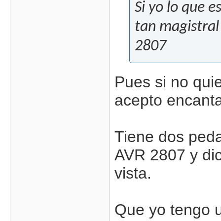
Si yo lo que 
tan magistral 
2807
Pues si no qui
acepto encan
Tiene dos ped
AVR 2807 y di
vista.
Que yo tengo u