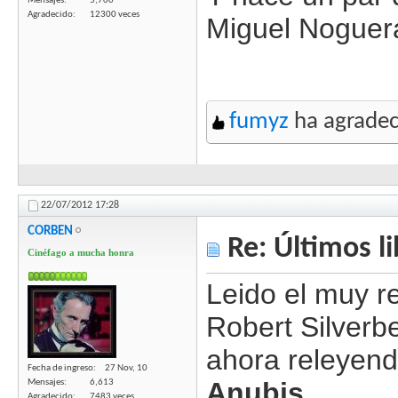
Mensajes
5,700
Agradecido
12300 veces
Miguel Noguera
fumyz
ha agradec
22/07/2012
17:28
CORBEN
Re: Últimos l
Cinéfago a mucha honra
Leido el muy 
Robert Silverbe
ahora releyen
Fecha de ingreso
27 Nov, 10
Anubis
Mensajes
6,613
Agradecido
7483 veces