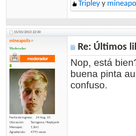
Tripley
y
mineapo
15/01/2013
22:30
mineapolis
Re: Últimos l
Moderador
Nop, está bien
buena pinta a
confuso.
Fecha de ingreso
24 Aug, 10
Ubicación
Tarragona / Reykjavík
Mensajes
1,861
Agradecido
4791 veces