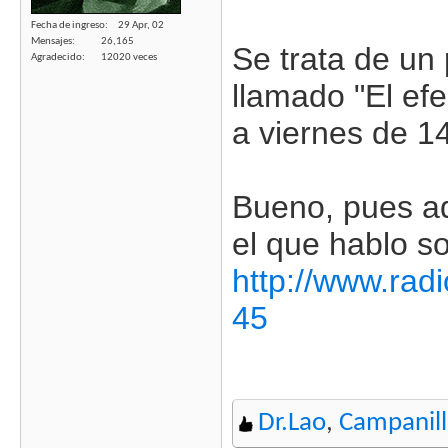
Fecha de ingreso
29 Apr, 02
Mensajes
26,165
Se trata de un
Agradecido
12020 veces
llamado "El ef
a viernes de 1
Bueno, pues aq
el que hablo s
http://www.rad
45
Dr.Lao
,
Campanill