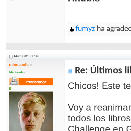
fumyz
ha agradec
14/01/2013
17:48
mineapolis
Re: Últimos l
Moderador
Chicos! Este t
Voy a reanimarl
todos los libro
Challenge en 