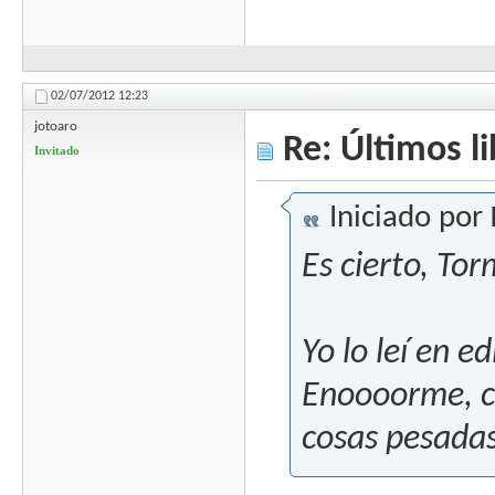
02/07/2012
12:23
jotoaro
Re: Últimos l
Invitado
Iniciado por
Es cierto, To
Yo lo leí en e
Enoooorme, c
cosas pesada