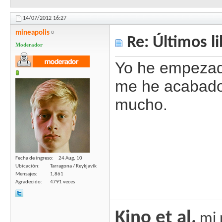
14/07/2012
16:27
mineapolis
Re: Últimos l
Moderador
Yo he empezad
me he acabado 
mucho.
Fecha de ingreso
24 Aug, 10
Ubicación
Tarragona / Reykjavík
Mensajes
1,861
Agradecido
4791 veces
Kino et al.
mi 