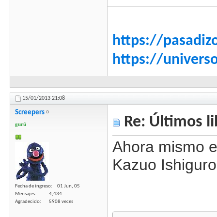
https://pasadi
https://univers
15/01/2013
21:08
Screepers
Re: Últimos l
gurú
Ahora mismo e
Kazuo Ishiguro
Fecha de ingreso
01 Jun, 05
Mensajes
4,434
Agradecido
5908 veces