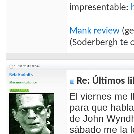
impresentable:
Mank review
(ge
(Soderbergh te 
15/01/2013
09:46
Bela Karloff
Re: Últimos l
Mutante sicalíptico
El viernes me 
para que habl
de John Wyndha
sábado me la le