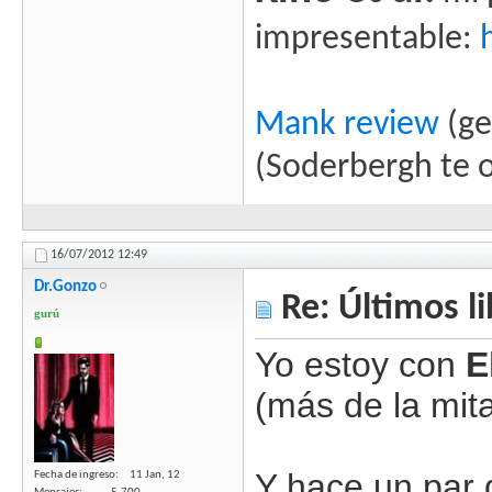
impresentable:
Mank review
(ge
(Soderbergh te 
16/07/2012
12:49
Dr.Gonzo
Re: Últimos l
gurú
Yo estoy con
E
(más de la mit
Y hace un par 
Fecha de ingreso
11 Jan, 12