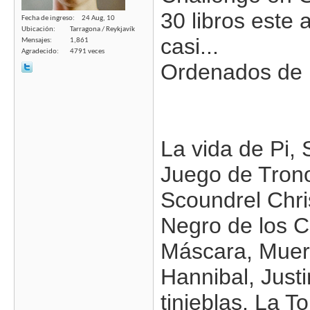
30 libros este 
Fecha de ingreso
24 Aug, 10
Ubicación
Tarragona / Reykjavík
casi...
Mensajes
1,861
Agradecido
4791 veces
Ordenados de 
La vida de Pi, S
Juego de Tron
Scoundrel Christ
Negro de los C
Máscara, Muert
Hannibal, Justi
tinieblas, La 