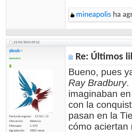
mineapolis
ha agr
21/01/2013
09:12
ykcub
Re: Últimos l
maestro
Bueno, pues y
Ray Bradbury
.
imaginaban en 
con la conquis
pasan en la Tie
Fecha de ingreso
13 Oct, 12
Ubicación
Valencia
cómo aciertan 
Mensajes
1,393
Agradecido
3885 veces