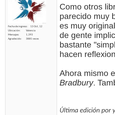
Como otros lib
parecido muy b
es muy original
Fecha de ingreso
13 Oct, 12
Ubicación
Valencia
de gente impli
Mensajes
1,393
Agradecido
3885 veces
bastante "simp
hacen reflexio
Ahora mismo e
Bradbury
. Tam
Última edición por 