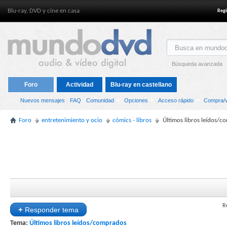
Blu-ray, DVD y cine en casa
Regí
Búsqueda avanzada
Foro
Actividad
Blu-ray en castellano
Nuevos mensajes
FAQ
Comunidad
Opciones
Acceso rápido
Compra/v
Foro
entretenimiento y ocio
cómics - libros
Últimos libros leídos/
R
+
Responder tema
Tema:
Últimos libros leídos/comprados