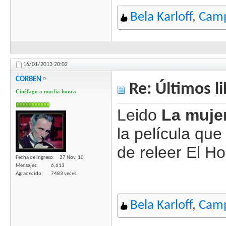
Bela Karloff
,
Camp
16/01/2013
20:02
CORBEN
Re: Últimos l
Cinéfago a mucha honra
Leido
La muje
la película qu
de releer El Ho
Fecha de ingreso
27 Nov, 10
Mensajes
6,613
Agradecido
7483 veces
Bela Karloff
,
Camp