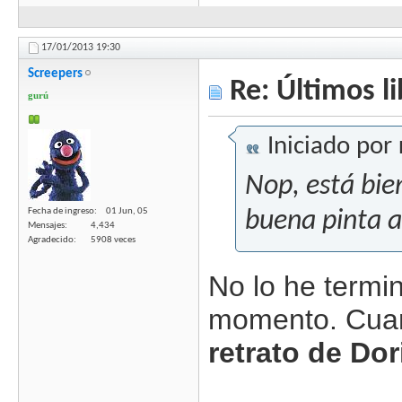
17/01/2013
19:30
Screepers
Re: Últimos l
gurú
Iniciado por
Nop, está bie
Fecha de ingreso
01 Jun, 05
buena pinta 
Mensajes
4,434
Agradecido
5908 veces
No lo he termi
momento. Cuan
retrato de Do