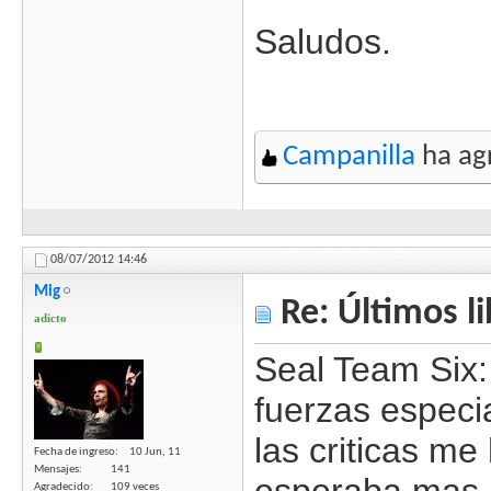
Saludos.
Campanilla
ha agr
08/07/2012
14:46
Mig
Re: Últimos l
adicto
Seal Team Six:
fuerzas especi
las criticas m
Fecha de ingreso
10 Jun, 11
Mensajes
141
Agradecido
109 veces