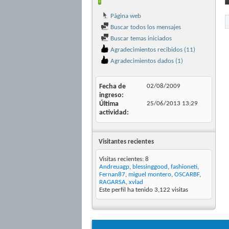
Página web
Buscar todos los mensajes
Buscar temas iniciados
Agradecimientos recibidos (11)
Agradecimientos dados (1)
Fecha de
02/08/2009
ingreso
Última
25/06/2013
13:29
actividad
Visitantes recientes
Visitas recientes: 8
Andreuagp
,
blessinggood
,
fashioneti
,
Fernan87
,
miguel montero
,
OSCARBF
,
RAGARSA
,
xvlad
Este perfil ha tenido
3,122
visitas