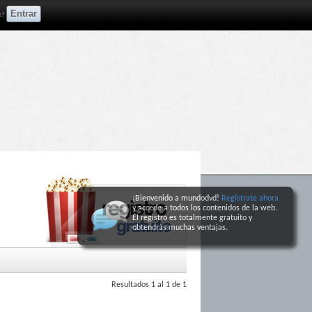
e?
¡Bienvenido a mundodvd!
Regístrate ahora
y accede a todos los contenidos de la web.
El registro
es totalmente gratuito y
obtendrás muchas ventajas
.
Resultados 1 al 1 de 1