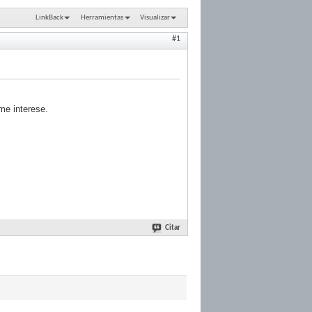
LinkBack
Herramientas
Visualizar
#1
me interese.
Citar