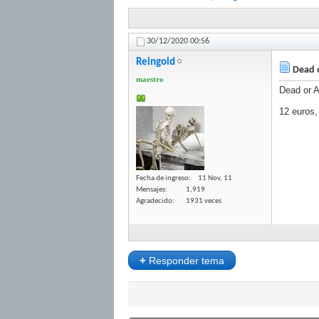
30/12/2020
00:56
Reingold
Dead o
maestro
Dead or A
12 euros,
Fecha de ingreso
11 Nov, 11
Mensajes
1,919
Agradecido
1931 veces
+
Responder tema