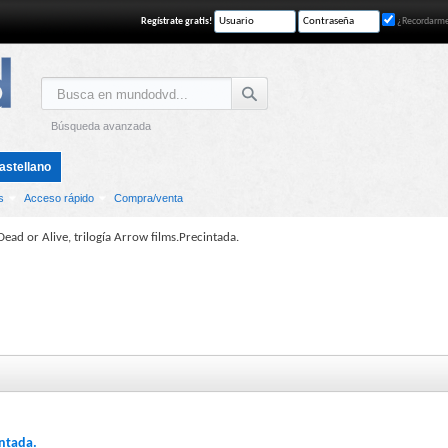
Regístrate gratis!
¿Recordarm
Búsqueda avanzada
astellano
s
Acceso rápido
Compra/venta
Dead or Alive, trilogía Arrow films.Precintada.
intada.