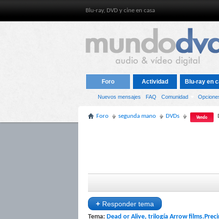
Blu-ray, DVD y cine en casa
Foro
Actividad
Blu-ray en c
Nuevos mensajes
FAQ
Comunidad
Opcione
Foro
segunda mano
DVDs
+
Responder tema
Tema:
Dead or Alive, trilogía Arrow films.Prec