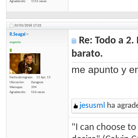
Agradecido
1115 veces
31/01/2016
17:22
R.Seagal
Re: Todo a 2.
experto
barato.
me apunto y en
Fecha de ingreso
11 Apr, 13
Ubicación
Zaragoza
Mensajes
394
Agradecido
556 veces
jesusml
ha agrade
"I can choose to