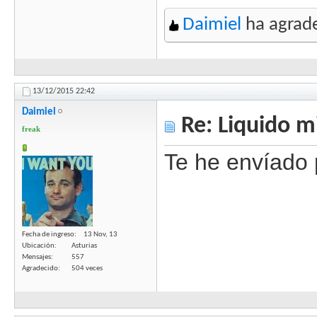
Daimiel
ha agrade
13/12/2015
22:42
Daimiel
Re: Liquido m
freak
Te he envíado 
Fecha de ingreso
13 Nov, 13
Ubicación
Asturias
Mensajes
557
Agradecido
504 veces