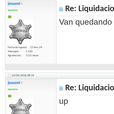
jesusml
Re: Liquidaci
maestro
Van quedando
Fecha de ingreso
12 Nov, 09
Mensajes
1,160
Agradecido
1115 veces
14/04/2016
08:19
jesusml
Re: Liquidaci
maestro
up