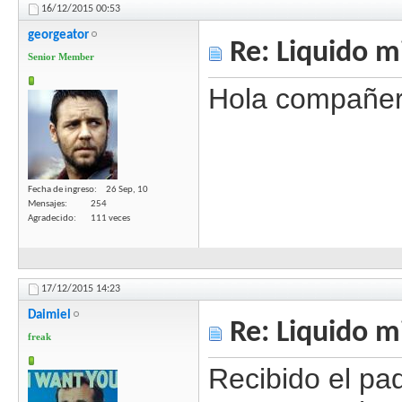
16/12/2015
00:53
georgeator
Re: Liquido m
Senior Member
Hola compañer
Fecha de ingreso
26 Sep, 10
Mensajes
254
Agradecido
111 veces
17/12/2015
14:23
Daimiel
Re: Liquido m
freak
Recibido el p