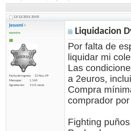
13/12/2015
20:05
jesusml
Liquidacion D
maestro
Por falta de e
liquidar mi col
Las condiciones
a 2euros, inclu
Fecha de ingreso
12 Nov, 09
Mensajes
1,160
Agradecido
1115 veces
Compra mínima
comprador por 
Fighting puños