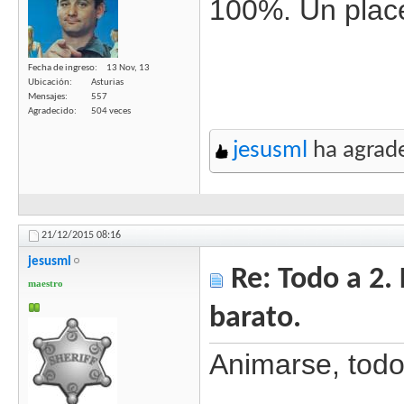
100%. Un place
Fecha de ingreso
13 Nov, 13
Ubicación
Asturias
Mensajes
557
Agradecido
504 veces
jesusml
ha agrade
21/12/2015
08:16
jesusml
Re: Todo a 2.
maestro
barato.
Animarse, todo