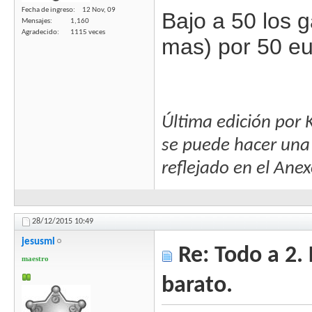
Fecha de ingreso
12 Nov, 09
Bajo a 50 los g
Mensajes
1,160
Agradecido
1115 veces
mas) por 50 eu
Última edición por
se puede hacer una 
reflejado en el Ane
28/12/2015
10:49
jesusml
Re: Todo a 2.
maestro
barato.