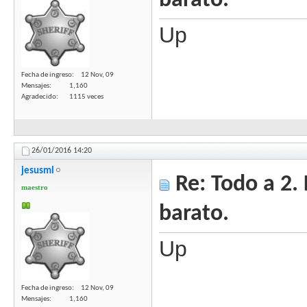
barato.
Up
Fecha de ingreso
12 Nov, 09
Mensajes
1,160
Agradecido
1115 veces
26/01/2016
14:20
jesusml
Re: Todo a 2.
maestro
barato.
Up
Fecha de ingreso
12 Nov, 09
Mensajes
1,160