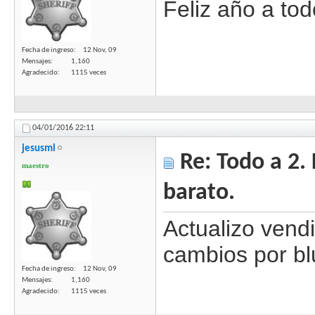
Feliz año a tod
Fecha de ingreso
12 Nov, 09
Mensajes
1,160
Agradecido
1115 veces
04/01/2016
22:11
jesusml
Re: Todo a 2.
maestro
barato.
Actualizo vend
cambios por bl
Fecha de ingreso
12 Nov, 09
Mensajes
1,160
Agradecido
1115 veces