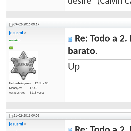
desire" (Calvin 
09/02/2016
00:19
jesusml
Re: Todo a 2.
maestro
barato.
Up
Fecha de ingreso
12 Nov, 09
Mensajes
1,160
Agradecido
1115 veces
21/02/2016
09:06
jesusml
Re: Todo a 2.