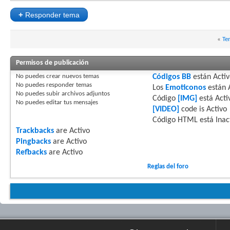
+
Responder tema
«
Te
Permisos de publicación
No puedes
crear nuevos temas
Códigos BB
están
Acti
No puedes
responder temas
Los
Emoticonos
están
No puedes
subir archivos adjuntos
Código
[IMG]
está
Acti
No puedes
editar tus mensajes
[VIDEO]
code is
Activo
Código HTML está
Inac
Trackbacks
are
Activo
Pingbacks
are
Activo
Refbacks
are
Activo
Reglas del foro