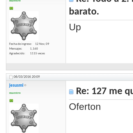
maestro
barato.
Up
Fecha de ingreso
12 Nov, 09
Mensajes
1,160
Agradecido
1115 veces
06/03/2016
20:09
jesusml
Re: 127 me qu
maestro
Oferton