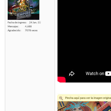
Fecha de ingreso
24 Jan, 11
Mensajes
4,688
Agradecido
7078 veces