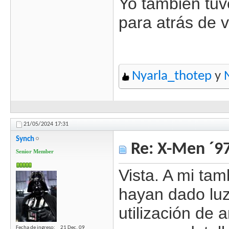
Yo también tuv
para atrás de 
Nyarla_thotep
y
21/05/2024
17:31
Synch
Re: X-Men ´97
Senior Member
Vista. A mi ta
hayan dado luz
utilización de 
Fecha de ingreso
21 Dec, 09