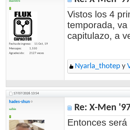
maestro
Vistos los 4 pr
temporada, va 
capitulazo, a v
Fecha de ingreso
11 Oct, 19
Mensajes
1,550
Agradecido
2127 veces
Nyarla_thotep
y
17/07/2026
13:54
hades-shun
Re: X-Men '97
sabio
Entonces será