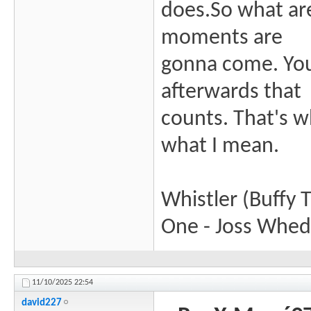
does.So what ar
moments are
gonna come. You 
afterwards that
counts. That's w
what I mean.
Whistler (Buffy 
One - Joss Whe
11/10/2025
22:54
david227