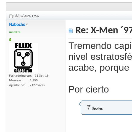
08/05/2024
17:37
Nabocho
Re: X-Men ´97
maestro
Tremendo capit
nivel estratos
acabe, porque 
Fecha de ingreso
11 Oct, 19
Mensajes
1,550
Agradecido
2127 veces
Por cierto
Spoiler: