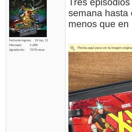
Tres episodios
semana hasta e
menos que en l
Fecha de ingreso
24 Jan, 11
Mensajes
4,688
Agradecido
7078 veces