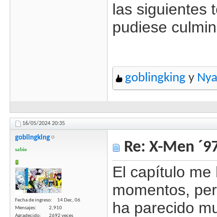
las siguientes
pudiese culmin
goblingking
y
Nya
16/05/2024
20:35
goblingking
Re: X-Men ´97
sabio
El capítulo me
momentos, pero
Fecha de ingreso
14 Dec, 06
ha parecido mu
Mensajes
2,910
Agradecido
2692 veces