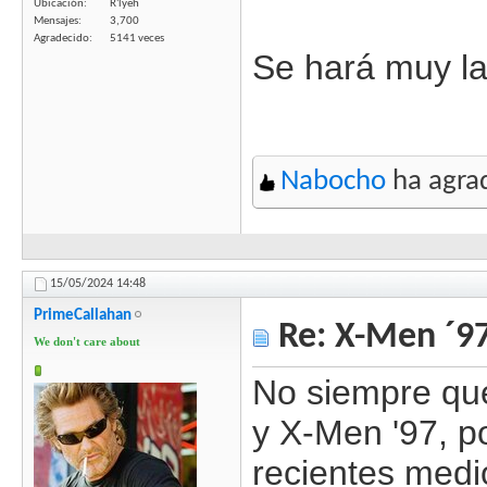
Ubicación
R'lyeh
Mensajes
3,700
Agradecido
5141 veces
Se hará muy lar
Nabocho
ha agrad
15/05/2024
14:48
PrimeCallahan
Re: X-Men ´97
We don't care about
No siempre qu
y X-Men '97, p
recientes med