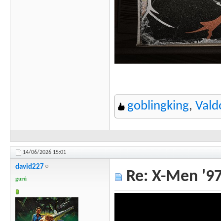
goblingking
,
Vald
14/06/2026
15:01
david227
Re: X-Men '97
gurú