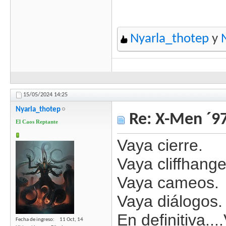
Nyarla_thotep
y
15/05/2024
14:25
Nyarla_thotep
Re: X-Men ´97
El Caos Reptante
Vaya cierre.
Vaya cliffhange
Vaya cameos.
Vaya diálogos.
En definitiva
Fecha de ingreso
11 Oct, 14