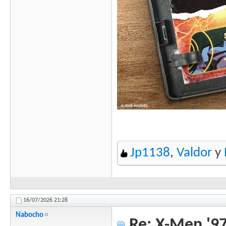
Jp1138
,
Valdor
y
16/07/2026
21:28
Nabocho
Re: X-Men '97