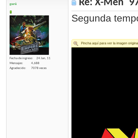
Re: X-Men ´97
gurú
Segunda tempo
Fecha de ingreso
24 Jan, 11
Mensajes
4,688
Agradecido
7078 veces