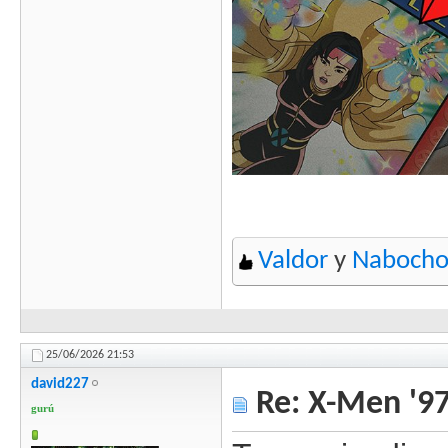
Valdor
y
Naboch
25/06/2026
21:53
david227
Re: X-Men '97
gurú