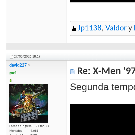
Jp1138
,
Valdor
y
27/05/2026
18:19
david227
Re: X-Men '97
gurú
Segunda tempor
Fecha de ingreso
24 Jan, 11
Mensajes
4,688