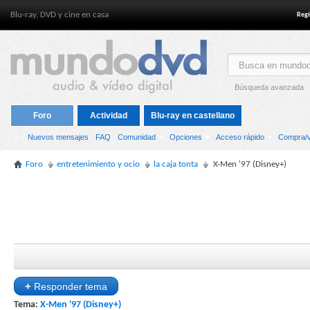
Blu-ray, DVD y cine en casa
Regí
Búsqueda avanzada
Foro
Actividad
Blu-ray en castellano
Nuevos mensajes
FAQ
Comunidad
Opciones
Acceso rápido
Compra/v
Foro
entretenimiento y ocio
la caja tonta
X-Men '97 (Disney+)
+
Responder tema
Tema:
X-Men '97 (Disney+)