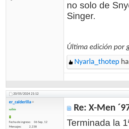
no solo de Sny
Singer.
Última edición por 
Nyarla_thotep
ha
20/05/2024
21:12
er_calderilla
Re: X-Men ´97
sabio
Terminada la 1
Fecha de ingreso
06 Sep, 12
Mensajes
2,238