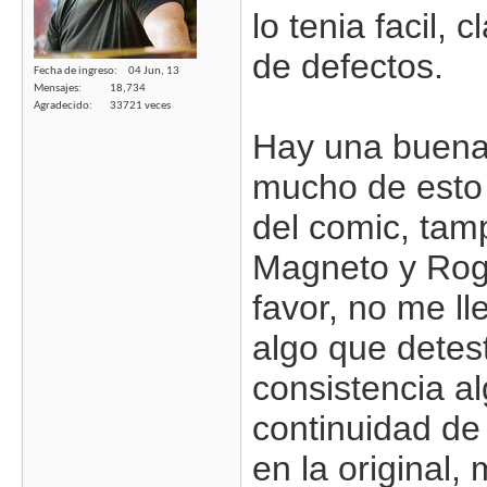
lo tenia facil, 
de defectos.
Fecha de ingreso
04 Jun, 13
Mensajes
18,734
Agradecido
33721 veces
Hay una buena 
mucho de esto 
del comic, tam
Magneto y Rogu
favor, no me ll
algo que detes
consistencia a
continuidad de 
en la original