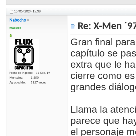
15/05/2024
15:38
Nabocho
Re: X-Men ´97
maestro
Gran final par
capítulo se pa
extra que le h
cierre como es
Fecha de ingreso
11 Oct, 19
Mensajes
1,550
Agradecido
2127 veces
grandes diálog
Llama la atenc
parece que ha
el personaje m