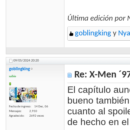
Última edición por
goblingking
y
Nya
09/05/2024
20:20
goblingking
Re: X-Men ´97
sabio
El capítulo au
bueno también
Fecha de ingreso
14 Dec, 06
cuanto al spoi
Mensajes
2,910
Agradecido
2692 veces
de hecho en el